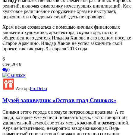
пагоду
и множество знаковых элементов различных мировых
религий, включая символику исчезнувших цивилизаций. Как
культовое религиозное сооружение храм не выступает,
церковных и обрядовых служб здесь не проводят.
Храм начал создаваться с помощью личных финансовых
вложений художника, архитектора, скульптора, поэта и
общественного деятеля Ильдара Ханова в его родном поселке
Старое Аракчино. Ильдар Ханов не успел закончить свой
проект, так как умер 9 февраля 2013 года.
6
Сен,2019
0
Автор:
ProDetki
Музей-заповедник «Остров-град Свияжск»
Снимки этого города с воздуха потрясающе красивы. А те
люди, которые уже успели побывать здесь, часто говорят об
удивительной атмосфере этих мест, красивой и размеренной.
Аура действительно, невероятно завораживающая. Ведь
знаменитый город-остров Свияжск до сих пор сохранил