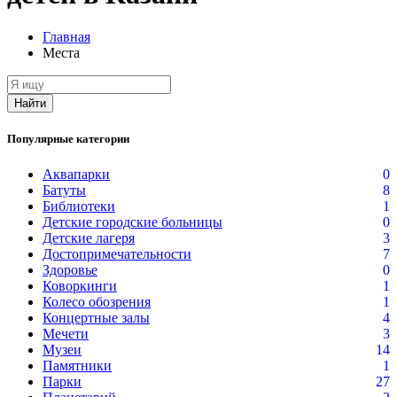
Главная
Места
Я
ищу
Найти
Популярные категории
Аквапарки
0
Батуты
8
Библиотеки
1
Детские городские больницы
0
Детские лагеря
3
Достопримечательности
7
Здоровье
0
Коворкинги
1
Колесо обозрения
1
Концертные залы
4
Мечети
3
Музеи
14
Памятники
1
Парки
27