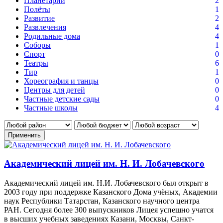
Планетарий
2
Полёты
1
Развитие
2
Развлечения
4
Родильные дома
4
Соборы
1
Спорт
0
Театры
6
Тир
1
Хореография и танцы
0
Центры для детей
0
Частные детские сады
0
Частные школы
4
Применить
Академический лицей им. Н. И. Лобачевского
Академический лицей им. Н.И. Лобачевского был открыт в
2003 году при поддержке Казанского Дома учёных, Академии
наук Республики Татарстан, Казанского научного центра
РАН. Сегодня более 300 выпускников Лицея успешно учатся
в высших учебных заведениях Казани, Москвы, Санкт-