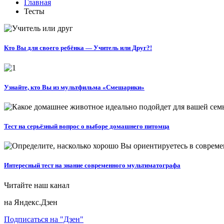
Главная
Тесты
Кто Вы для своего ребёнка — Учитель или Друг?!
Узнайте, кто Вы из мультфильма «Смешарики»
Тест на серьёзный вопрос о выборе домашнего питомца
Интересный тест на знание современного мультиматографа
Читайте наш канал
на Яндекс.Дзен
Подписаться на "Дзен"