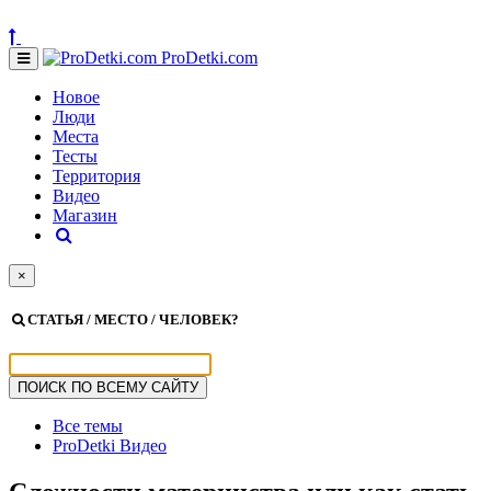
ProDetki.com
Новое
Люди
Места
Тесты
Территория
Видео
Магазин
×
СТАТЬЯ / МЕСТО / ЧЕЛОВЕК?
Все темы
ProDetki Видео