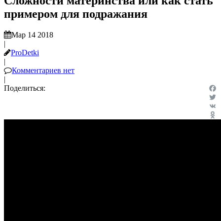
Сложности материнства или как стать
примером для подражания
Мар 14 2018
|
ProDetki
|
Комментариев нет
|
Поделиться:
Fac
Twit
VK
Odn