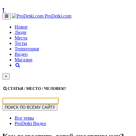
ProDetki.com
Новое
Люди
Места
Тесты
Территория
Видео
Магазин
×
СТАТЬЯ / МЕСТО / ЧЕЛОВЕК?
Все темы
ProDetki Видео