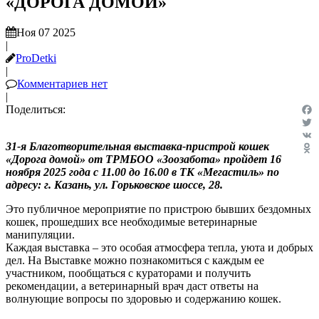
«ДОРОГА ДОМОЙ»
Ноя 07 2025
|
ProDetki
|
Комментариев нет
|
Поделиться:
Fac
Twit
31-я Благотворительная выставка-пристрой кошек
VK
«Дорога домой» от ТРМБОО «Зоозабота» пройдет 16
Odn
ноября 2025 года с 11.00 до 16.00 в ТК «Мегастиль» по
адресу: г. Казань, ул. Горьковское шоссе, 28.
Это публичное мероприятие по пристрою бывших бездомных
кошек, прошедших все необходимые ветеринарные
манипуляции.
Каждая выставка – это особая атмосфера тепла, уюта и добрых
дел. На Выставке можно познакомиться с каждым ее
участником, пообщаться с кураторами и получить
рекомендации, а ветеринарный врач даст ответы на
волнующие вопросы по здоровью и содержанию кошек.