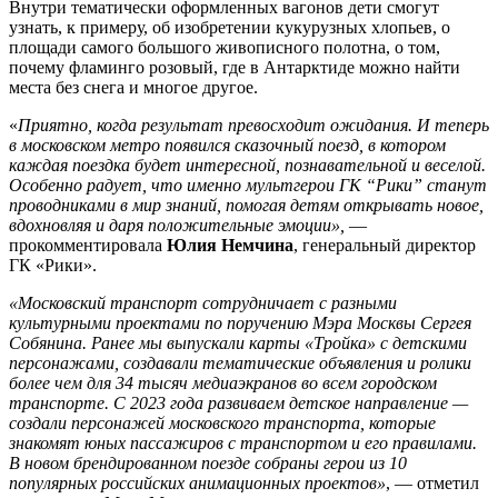
Внутри тематически оформленных вагонов дети смогут
узнать, к примеру, об изобретении кукурузных хлопьев, о
площади самого большого живописного полотна, о том,
почему фламинго розовый, где в Антарктиде можно найти
места без снега и многое другое.
«
Приятно, когда результат превосходит ожидания. И теперь
в московском метро появился сказочный поезд, в котором
каждая поездка будет интересной, познавательной и веселой.
Особенно радует, что именно мультгерои ГК “Рики” станут
проводниками в мир знаний, помогая детям открывать новое,
вдохновляя и даря положительные эмоции»,
—
прокомментировала
Юлия Немчина
, генеральный директор
ГК «Рики».
«Московский транспорт сотрудничает с разными
культурными проектами по поручению
Мэра Москвы Сергея
Собянина
. Ранее мы выпускали карты «Тройка» с детскими
персонажами, создавали тематические объявления и ролики
более чем для 34 тысяч медиаэкранов во всем городском
транспорте. С 2023 года развиваем детское направление —
создали персонажей московского транспорта, которые
знакомят юных пассажиров с транспортом и его правилами.
В новом брендированном поезде собраны герои из 10
популярных российских анимационных проектов»
, — отметил