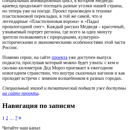
специальный анимационный цикл, в котором Медведь-
краевед продолжает посещать разные уголки нашей страны,
но теперь уже на поезде. Проект произведен в технике
пластилиновой перекладки, в той же самой, что и
легендарные «Пластилиновая ворона» и «Падал
прошлогодний снег». Каждый рассказ Медведя – красочный,
узнаваемый портрет региона, где всего за одну минуту
зрители познакомятся с природными, культурно-
историческими и экономическими особенностями этой части
России.
Помимо серии, на сайте
проекта
уже доступен выпуск
подкаста, прослушав который можно будет узнать: с кем и
сколько километров Дед Мороз проезжает в ежегодном
новогоднем странствии, что внутри сказочных вагонов и как
проходят встречи с зимним волшебником в разных городах.
Специальный эпизод и тематический подкаст уже доступны
на сайте проекта
.
Навигация по записям
1
2
…
7
Читайте наш канал