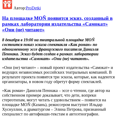
Автор:
ProDetki
На площадке MOÑ появится эскиз, созданный в
рамках лаборатории издательства «Самокат»
«Они (не) читают»
8 декабря в 19:00 на театральной площадке MOÑ
состоится показ эскиза спектакля «Как роман» по
одноименному эссе французского писателя Даниэля
Пеннака. Эскиз будет создан в рамках лаборатории
издательства «Самокат» «Они (не) читают».
«Они (не) читают» – новый проект издательства «Самокат» и
ведущих независимых российских театральных компаний. В
результате проекта появятся три эскиза, которые, как надеются
организаторы, в новом году обретут форму спектаклей.
«Как роман» Даниэля Пеннака – эссе о чтении, где автор на
собственном примере доказывает, что дети, вопреки
стереотипам, могут читать с удовольствием – появится на
площадке MOÑ (Казань), режиссером выступит Ильдар
Хуснуллин, а драматургом – Элина Петрова, признанный
специалист по автофикшн-текстам и автоэтнографии.