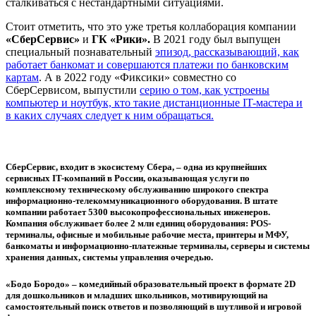
сталкиваться с нестандартными ситуациями.
Стоит отметить, что это уже третья коллаборация компании
«СберСервис»
и
ГК «Рики».
В 2021 году был выпущен
специальный познавательный
эпизод, рассказывающий, как
работает банкомат и совершаются платежи по банковским
картам
. А в 2022 году «Фиксики» совместно со
СберСервисом, выпустили
серию о том, как устроены
компьютер и ноутбук, кто такие дистанционные IT-мастера и
в каких случаях следует к ним обращаться.
СберСервис
, входит в экосистему Сбера, – одна из крупнейших
сервисных IT-компаний в России, оказывающая услуги по
комплексному техническому обслуживанию широкого спектра
информационно-телекоммуникационного оборудования. В штате
компании работает 5300 высокопрофессиональных инженеров.
Компания обслуживает более 2 млн единиц оборудования: POS-
терминалы, офисные и мобильные рабочие места, принтеры и МФУ,
банкоматы и информационно-платежные терминалы, серверы и системы
хранения данных, системы управления очередью.
«Бодо Бородо»
– комедийный образовательный проект в формате 2D
для дошкольников и младших школьников, мотивирующий на
самостоятельный поиск ответов и позволяющий в шутливой и игровой