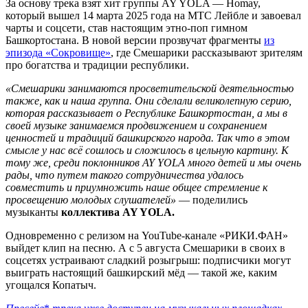
За основу трека взят хит группы AY YOLA — Homay,
который вышел 14 марта 2025 года на МТС Лейбле и завоевал
чарты и соцсети, став настоящим этно-поп гимном
Башкортостана. В новой версии прозвучат фрагменты
из
эпизода «Сокровище»
, где Смешарики рассказывают зрителям
про богатства и традиции республики.
«Смешарики занимаются просветительской деятельностью
также, как и наша группа. Они сделали великолепную серию,
которая рассказывает о Республике Башкортостан, а мы в
своей музыке занимаемся продвижением и сохранением
ценностей и традиций башкирского народа. Так что в этом
смысле у нас всё сошлось и сложилось в цельную картину. К
тому же, среди поклонников AY YOLA много детей и мы очень
рады, что путем такого сотрудничества удалось
совместить и приумножить наше общее стремление к
просвещению молодых слушателей»
— поделились
музыканты
коллектива AY YOLA.
Одновременно с релизом на YouTube-канале «РИКИ.ФАН»
выйдет клип на песню. А с 5 августа Смешарики в своих в
соцсетях устраивают сладкий розыгрыш: подписчики могут
выиграть настоящий башкирский мёд — такой же, каким
угощался Копатыч.