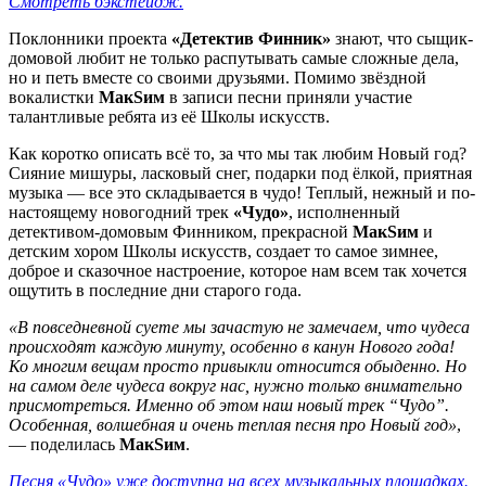
Смотреть б
э
кстейдж.
Поклонники проекта
«Детектив Финник»
знают, что сыщик-
домовой любит не только распутывать самые сложные дела,
но и петь вместе со своими друзьями. Помимо звёздной
вокалистки
МакSим
в записи песни приняли участие
талантливые ребята из её Школы искусств.
Как коротко описать всё то, за что мы так любим Новый год?
Сияние мишуры, ласковый снег, подарки под ёлкой, приятная
музыка — все это складывается в чудо! Теплый, нежный и по-
настоящему новогодний трек
«Чудо»
, исполненный
детективом-домовым Финником, прекрасной
МакSим
и
детским хором Школы искусств, создает то самое зимнее,
доброе и сказочное настроение, которое нам всем так хочется
ощутить в последние дни старого года.
«В повседневной суете мы зачастую не замечаем, что чудеса
происходят каждую минуту, особенно в канун Нового года!
Ко многим вещам просто привыкли относится обыденно. Но
на самом деле чудеса вокруг нас, нужно только внимательно
присмотреться. Именно об этом наш новый трек “Чудо”.
Особенная, волшебная и очень теплая песня про Новый год»
,
— поделилась
МакSим
.
Песня «Чудо» уже доступна на всех музыкальных площадках.