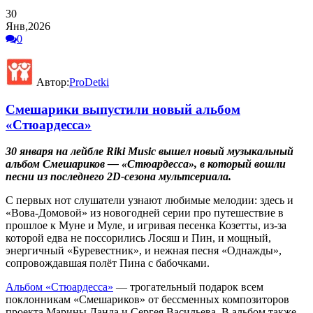
30
Янв,2026
0
Автор:
ProDetki
Смешарики выпустили новый альбом
«Стюардесса»
30 января на лейбле Riki Music вышел новый музыкальный
альбом Смешариков — «Стюардесса», в который вошли
песни из последнего 2D
-сезона мультсериала.
С первых нот слушатели узнают любимые мелодии: здесь и
«Вова-Домовой» из новогодней серии про путешествие в
прошлое к Муне и Муле, и игривая песенка Козетты, из-за
которой едва не поссорились Лосяш и Пин, и мощный,
энергичный «Буревестник», и нежная песня «Однажды»,
сопровождавшая полёт Пина с бабочками.
Альбом «Стюардесса»
— трогательный подарок всем
поклонникам «Смешариков» от бессменных композиторов
проекта Марины Ланда и Сергея Васильева. В альбом также