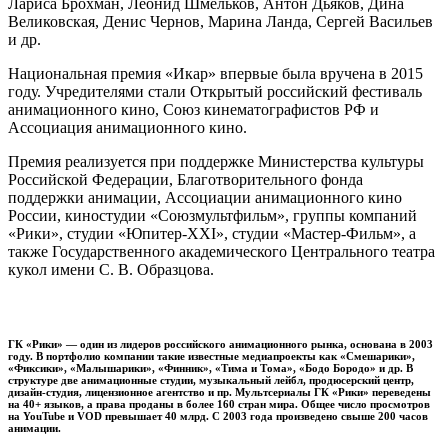
Лариса Брохман, Леонид Шмельков, Антон Дьяков, Дина
Великовская, Денис Чернов, Марина Ланда, Сергей Васильев
и др.
Национальная премия «Икар» впервые была вручена в 2015
году. Учредителями стали Открытый российский фестиваль
анимационного кино, Союз кинематографистов РФ и
Ассоциация анимационного кино.
Премия реализуется при поддержке Министерства культуры
Российской Федерации, Благотворительного фонда
поддержки анимации, Ассоциации анимационного кино
России, киностудии «Союзмультфильм», группы компаний
«Рики», студии «Юпитер-XXI», студии «Мастер-Фильм», а
также Государственного академического Центрального театра
кукол имени С. В. Образцова.
ГК «Рики»
— один из лидеров российского анимационного рынка, основана в 2003
году. В портфолио компании такие известные медиапроекты как «Смешарики»,
«Фиксики», «Малышарики», «Финник», «Тима и Тома», «Бодо Бородо» и др. В
структуре две анимационные студии, музыкальный лейбл, продюсерский центр,
дизайн-студия, лицензионное агентство и пр. Мультсериалы ГК «Рики» переведены
на 40+ языков, а права проданы в более 160 стран мира. Общее число просмотров
на YouTube и VOD превышает 40 млрд. С 2003 года произведено свыше 200 часов
анимации.