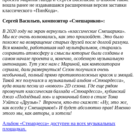
вошла ранее не издававшаяся расширенная версия заставки
классического «ПинКода».
Сергей Васильев, композитор «Смешариков»:
В 2020 году на экран вернулись «классические Смешарики».
Мы все очень волновались, как это произойдет. Это было
похоже на возвращение старых друзей после долгой разлуки.
Вся команда, работавшая над мультфильмом, старалась
сохранить атмосферу и смыслы которые были созданы в
самом начале проекта и, конечно, особенную музыкальную
интонацию. Тут уже нам с Мариной, как композиторам
сериала, дали развернуться! Сезон получился очень
необычный, полный прямо противоположных красок и эмоций.
Такой же получился и музыкальный альбом «Стюардесса»,
куда вошли песни из «нового» 2D сезона. Где еще рядом
прозвучит классическая баллада «Стюардесса», кубинский
джаз «Подлёдный лов» и ироничный блюз в стиле Тома
Уэйтса «Друзья»? Впрочем, кто-то скажет: «Ну, это же,
как всегда у Смешариков!» И будет абсолютно прав! Именно
этого мы, как авторы, и хотели!
Альбом «Стюардесса» доступен на всех музыкальных
площадках.