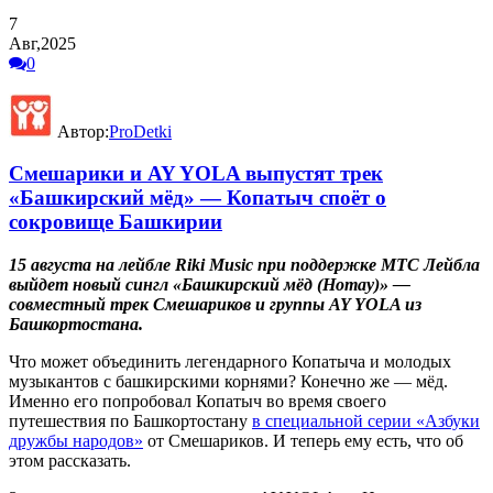
7
Авг,2025
0
Автор:
ProDetki
Смешарики и AY YOLA выпустят трек
«Башкирский мёд» — Копатыч споёт о
сокровище Башкирии
15 августа на лейбле Riki Music при поддержке МТС Лейбла
выйдет новый сингл «Башкирский мёд (Homay)» —
совместный трек Смешариков и группы AY YOLA из
Башкортостана.
Что может объединить легендарного Копатыча и молодых
музыкантов с башкирскими корнями? Конечно же — мёд.
Именно его попробовал Копатыч во время своего
путешествия по Башкортостану
в специальной серии «Азбуки
дружбы народов»
от Смешариков. И теперь ему есть, что об
этом рассказать.