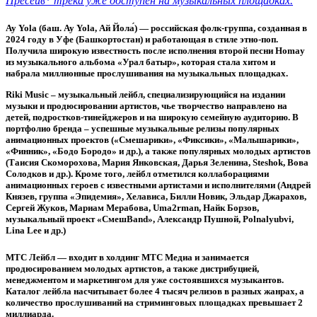
Пресейв
*
трека уже доступен на музыкальных площадках.
Ay Yola (баш. Ay Yola, Ай Йола́)
— российская фолк-группа, созданная в
2024 году в Уфе (Башкортостан) и работающая в стиле этно-поп.
Получила широкую известность после исполнения второй песни Homay
из музыкального альбома «Урал батыр», которая стала хитом и
набрала миллионные прослушивания на музыкальных площадках.
Riki Music
– музыкальный лейбл, специализирующийся на издании
музыки и продюсировании артистов, чье творчество направлено на
детей, подростков-тинейджеров и на широкую семейную аудиторию. В
портфолио бренда – успешные музыкальные релизы популярных
анимационных проектов («Смешарики», «Фиксики», «Малышарики»,
«Финник», «Бодо Бородо» и др.), а также популярных молодых артистов
(Таисия Скоморохова, Мария Янковская, Дарья Зеленина, Steshok, Вова
Солодков и др.). Кроме того, лейбл отметился коллаборациями
анимационных героев с известными артистами и исполнителями (Андрей
Князев, группа «Эпидемия», Хелависа, Билли Новик, Эльдар Джарахов,
Сергей Жуков, Мариам Мерабова, Uma2rman, Найк Борзов,
музыкальный проект «СмешBand», Александр Пушной, Polnalyubvi,
Lina Lee и др.)
МТС Лейбл
— входит в холдинг МТС Медиа и занимается
продюсированием молодых артистов, а также дистрибуцией,
менеджментом и маркетингом для уже состоявшихся музыкантов.
Каталог лейбла насчитывает более 4 тысяч релизов в разных жанрах, а
количество прослушиваний на стриминговых площадках превышает 2
миллиарда.