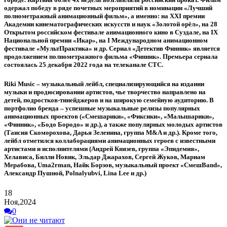
одержал победу в ряде почетных мероприятий в номинации «Лучший
полнометражный анимационный фильм», а именно: на XXI премии
Академии кинематографических искусств и наук «Золотой орёл», на 28
Открытом российском фестивале анимационного кино в Суздале, на IX
Национальной премии «Икар», на I Международном анимационном
фестивале «МультПрактика» и др. Сериал «Детектив Финник» является
продолжением полнометражного фильма «Финник». Премьера сериала
состоялась 25 декабря 2022 года на телеканале СТС.
Riki Music
– музыкальный лейбл, специализирующийся на издании
музыки и продюсировании артистов, чье творчество направлено на
детей, подростков-тинейджеров и на широкую семейную аудиторию. В
портфолио бренда – успешные музыкальные релизы популярных
анимационных проектов («Смешарики», «Фиксики», «Малышарики»,
«Финник», «Бодо Бородо» и др.), а также популярных молодых артистов
(Таисия Скоморохова, Дарья Зеленина, группа M&A и др.). Кроме того,
лейбл отметился коллаборациями анимационных героев с известными
артистами и исполнителями (Андрей Князев, группа «Эпидемия»,
Хелависа, Билли Новик, Эльдар Джарахов, Сергей Жуков, Мариам
Мерабова, Uma2rman, Найк Борзов, музыкальный проект «СмешBand»,
Александр Пушной, Polnalyubvi, Lina Lee и др.)
18
Ноя,2024
0