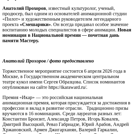
Анатолий Прохоров
, известный культуролог, ученый,
продюсер, был одним из основателей анимационной студии
«Пилот» и художественным руководителем легендарного
проекта
«Смешарики»
. Он всегда придавал особое значение
воспитанию молодых специалистов в сфере анимации.
Новая
номинация в Национальной премии
—
почетная дань
памяти Мастеру.
Анатолий Прохоров / фото предоставлено
Торжественное мероприятие состоится 6 апреля 2026 года в
Москве, в Государственном академическом центральном
театре кукол имени Сергея Образцова. Список номинантов
опубликован на сайте https://ikaraward.ru/.
Премия «Икар» — это российская национальная
анимационная премия, которая присуждается за достижения в
профессии и вклад в развитие отрасли. Традиционно призы
вручаются в 16 номинациях. Среди лауреатов разных лет:
Константин Бронзит, Александр Петров, Игорь Ковалев,
Дмитрий Высоцкий, Реваз Габриадзе, Юрий Арабов, Андрей
Хржановский, Армен Джигарханян, Валерий Гаркалин,