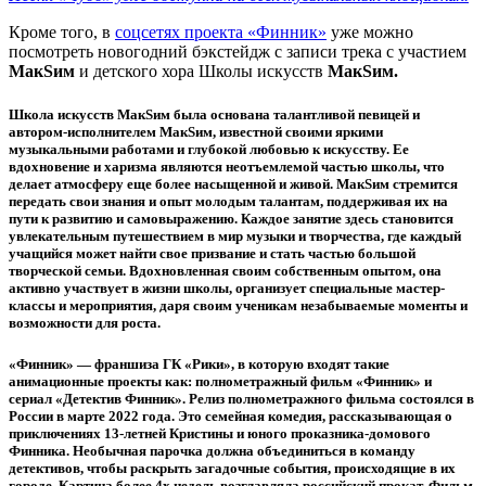
Кроме того, в
соцсетях
проекта «Финник»
уже можно
посмотреть новогодний бэкстейдж с записи трека с участием
МакSим
и детского хора Школы искусств
МакSим.
Школа искусств МакSим
была основана талантливой певицей и
автором-исполнителем МакSим, известной своими яркими
музыкальными работами и глубокой любовью к искусству. Ее
вдохновение и харизма являются неотъемлемой частью школы, что
делает атмосферу еще более насыщенной и живой. МакSим стремится
передать свои знания и опыт молодым талантам, поддерживая их на
пути к развитию и самовыражению. Каждое занятие здесь становится
увлекательным путешествием в мир музыки и творчества, где каждый
учащийся может найти свое призвание и стать частью большой
творческой семьи. Вдохновленная своим собственным опытом, она
активно участвует в жизни школы, организует специальные мастер-
классы и мероприятия, даря своим ученикам незабываемые моменты и
возможности для роста.
«Финник»
— франшиза ГК «Рики», в которую входят такие
анимационные проекты как: полнометражный фильм «Финник» и
сериал «Детектив Финник». Релиз полнометражного фильма состоялся в
России в марте 2022 года. Это семейная комедия, рассказывающая о
приключениях 13-летней Кристины и юного проказника-домового
Финника. Необычная парочка должна объединиться в команду
детективов, чтобы раскрыть загадочные события, происходящие в их
городе. Картина более 4х недель возглавляла российский прокат. Фильм