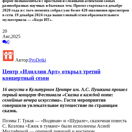
форме познакомиться с простыми и сложными аспектами самых
разнообразных научных и бытовых тем. Проект стартовал в декабре
2020 года и с того момента собрал уже более 420 миллионов просмотров
в сети. 19 декабря 2024 года вышел новый сезон образовательного
мультсериала — «Бодо ИТ».
20
Авг,2025
0
Автор:
ProDetki
Центр «Идиллия Арт» открыл третий
концертный сезон
16 августа в Культурном Центре им. А.С. Пушкина прошел
первый концерт
Фестиваля «Сказка в каждой ноте:
семейные вечера искусства».
Гости мероприятия
совершили увлекательное путешествие по страницам
сказок.
Поэмы Г. Тукая — «Водяная» и «Шурале», сказочная повесть
С. Козлова «Ежик в тумане» были исполнены Асией
Мустафиной — оперной певицей и мастером