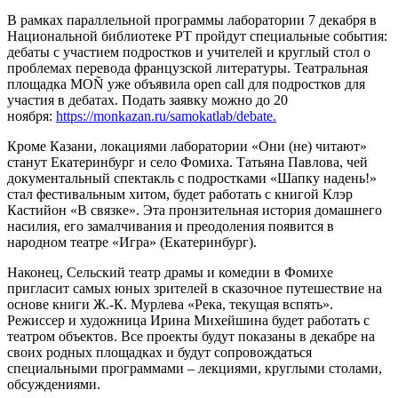
В рамках параллельной программы лаборатории 7 декабря в
Национальной библиотеке РТ пройдут специальные события:
дебаты с участием подростков и учителей и круглый стол о
проблемах перевода французской литературы. Театральная
площадка MOÑ уже объявила open call для подростков для
участия в дебатах. Подать заявку можно до 20
ноября:
https://monkazan.ru/samokatlab/debate.
Кроме Казани, локациями лаборатории «Они (не) читают»
станут Екатеринбург и село Фомиха. Татьяна Павлова, чей
документальный спектакль с подростками «Шапку надень!»
стал фестивальным хитом, будет работать с книгой Клэр
Кастийон «В связке». Эта пронзительная история домашнего
насилия, его замалчивания и преодоления появится в
народном театре «Игра» (Екатеринбург).
Наконец, Сельский театр драмы и комедии в Фомихе
пригласит самых юных зрителей в сказочное путешествие на
основе книги Ж.-К. Мурлева «Река, текущая вспять».
Режиссер и художница Ирина Михейшина будет работать с
театром объектов. Все проекты будут показаны в декабре на
своих родных площадках и будут сопровождаться
специальными программами – лекциями, круглыми столами,
обсуждениями.