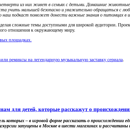
е четверти из них живет в семьях с детьми. Домашние животны
ста учить малышей безопасно и уважительно обращаться с люби
о наш подкаст поможет донести важные знания о питомцах в и
, делая сложные темы доступными для широкой аудитории. Прое
нного отношения к окружающему миру.
овых площадках.
или ремиксы на легендарную музыкальную заставку сериала
.
нам для детей, которые расскажут о происхождени
ель которых – в игровой форме рассказать о происхождении ед
скурсии запущены в Москве в шести магазинах и рассчитаны н