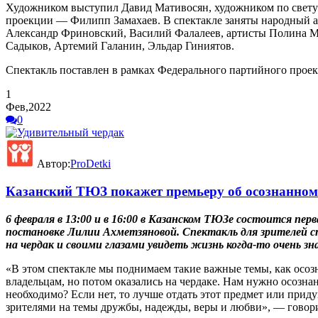
Художником выступил Давид Мативосян, художником по свет
проекции — Филипп Замахаев. В спектакле заняты народный ар
Александр Фриновский, Василий Фалалеев, артисты Полина Ма
Садыков, Артемий Галанин, Эльдар Гиниятов.
Спектакль поставлен в рамках Федерального партийного проек
1
Фев,2022
0
Автор:
ProDetki
Казанский ТЮЗ покажет премьеру об осознанном
6 февраля в 13:00 и в 16:00 в Казанском ТЮЗе состоится пер
постановке Лилии Ахметзяновой. Спектакль для зрителей с
на чердак и своими глазами увидеть жизнь когда-то очень з
«В этом спектакле мы поднимаем такие важные темы, как осоз
владельцам, но потом оказались на чердаке. Нам нужно осознан
необходимо? Если нет, то лучше отдать этот предмет или приду
зрителями на темы дружбы, надежды, веры и любви», — говор