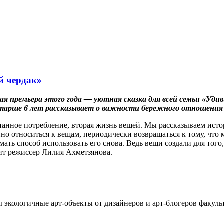
й чердак»
рвая премьера этого года — уютная сказка для всей семьи «Уди
старше 6 лет рассказывает о важности бережного отношения
нанное потребление, вторая жизнь вещей. Мы рассказываем исто
но относиться к вещам, периодически возвращаться к тому, что 
мать способ использовать его снова. Ведь вещи создали для того
ит режиссер Лилия Ахметзянова.
ны экологичные арт-объекты от дизайнеров и арт-блогеров факу