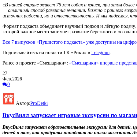
«В нашей стране живет 75 млн собак и кошек, при этом боле
— отличный способ развития эмпатии. Важно с раннего возра
источник радости, но и ответственность. И мы надеемся, чт
Формат подкаста объединяет научный подход и лёгкую подачу
которой важное место занимает развитие бережного и осозна
Все 7 выпусков «Пушистого подкаста» уже доступны на цифр
Подписывайтесь на новости ГК «Рики» в
Telegram
.
Ранее о проекте «Смешарики»:
«Смешарики» впервые представ
27
Фев,2026
0
Автор:
ProDetki
ВкусВилл запускает игровые экскурсии по магази
ВкусВилл запускает образовательные экскурсии для детей, ц
детей о том, как продукты попадают на полки магазинов. Эк