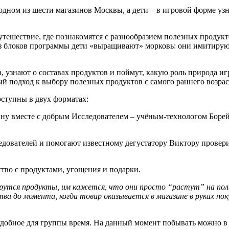
дном из шести магазинов Москвы, а дети – в игровой форме узн
утешествие, где познакомятся с разнообразием полезных продукт
 блоков программы дети «выращивают» морковь: они имитируют п
, узнают о составах продуктов и поймут, какую роль природа иг
й подход к выбору полезных продуктов с самого раннего возрас
оступны в двух форматах:
у вместе с добрым Исследователем – учёным-технологом Борей.
ледователей и помогают известному дегустатору Виктору провер
ство с продуктами, угощения и подарки.
рутся продукты, им кажется, что они просто “растут” на полк
ва до момента, когда товар оказывается в магазине в руках пок
удобное для группы время. На данный момент побывать можно в