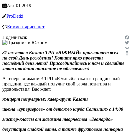
Авг 01 2019
|
ProDetki
|
Комментариев нет
|
Поделиться:
Fac
Twit
31 августа в Казани ТРЦ «ЮЖНЫЙ» приглашает всех
VK
на свой День рождения! Хотите ярко провести
Odn
последний день лета? Присоединяйтесь к нам и сделайте
этот праздник поистине незабываемым!
А теперь внимание! ТРЦ «Южный» закатит грандиозный
праздник, где каждый получит свой заряд позитива и
удовольствия. Вас ждет:
концерт популярных кавер-групп Казани
школа «супергероев» от детского клуба Солнышко с 14:00
мастер-классы от магазина творчества «Леонардо»
дегустация сладкой ваты, а также фруктового попкорна