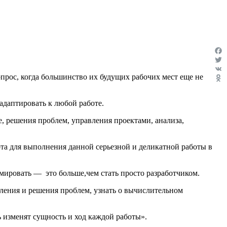
Fac
Twit
опрос, когда большинство их будущих рабочих мест еще не
VK
Odn
адаптировать к любой работе.
, решения проблем, управления проектами, анализа,
бота для выполнения данной серьезной и деликатной работы в
ммировать — это больше,чем стать просто разработчиком.
ления и решения проблем, узнать о вычислительном
ь изменят сущность и ход каждой работы».