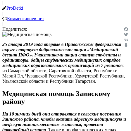
|
ProDetki
|
Комментариев нет
|
Поделиться:
Fac
Twit
25 января 2019 года впервые в Приволжском федеральном
VK
округе стартует добровольческая акция «Медицинский
Odn
десант ПФО». Участниками акции станут студенты и
ординаторы, бойцы студенческих медицинских отрядов
медицинских образовательных организаций из 7 регионов
:
из Самарской области, Саратовской области, Республики
Марий Эл, Чувашской Республики, Удмуртской Республики,
Ульяновской области и Республики Татарстан.
Медицинская помощь Заинскому
району
На 10 зимних дней они отправятся в сельские поселения
Заинского района, чтобы оказать адресную медицинскую и
шефскую помощь местным жителям, провести
доврачебный осмотр
. Также в профилактических мерах