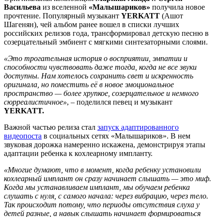
Васильева
из вселенной
«Малышариков»
получила новое
прочтение. Популярный музыкант
YERKATT
(Ашот
Шагенян), чей альбом ранее вошел в списки лучших
российских релизов года, трансформировал детскую песню в
созерцательный эмбиент с мягкими синтезаторными слоями.
«Это трогательная история о восприятии, эмпатии и
способности чувствовать даже тогда, когда не все звуки
доступны. Нам хотелось сохранить свет и искренность
оригинала, но поместить её в новое эмоциональное
пространство — более хрупкое, созерцательное и немного
сюрреалистичное»
, – поделился певец и музыкант
YERKATT.
Важной частью релиза стал
запуск адаптированного
видеопоста
в социальных сетях «Малышариков». В нем
звуковая дорожка намеренно искажена, демонстрируя этапы
адаптации ребенка к кохлеарному импланту.
«Многие думают, что в момент, когда ребенку установили
кохлеарный имплант он сразу начинает слышать — это миф.
Когда мы устанавливаем имплант, мы обучаем ребенка
слушать с нуля, с самого начала: через вибрацию, через тело.
Так происходит потому, что периоды отсутствия слуха у
детей разные, а навык слышать начинает формироваться