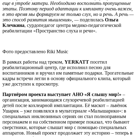
еще в утробе матери. Необходимо восполнить пропущенные
этапы. Поэтому период адаптации к импланту очень важен,
в это время мы формируем не только слух, но и речь. А речь —
это способ развития мышления», —
поделилась
Ольга
Клечкина
, сурдопедагог центра медико-педагогической
реабилитации «Пространство слуха и речи».
Фото предоставлено Riki Music
В рамках работы над треком,
YERKATT
посетил
реабилитационный центр, где исполнил песню для
воспитанников и вручил им памятные подарки. Трогательные
кадры встречи легли в основу официального клипа, который
уже доступен к просмотру.
Партнёром проекта выступает АНО «Я слышу мир!»
–
организация, занимающаяся слухоречевой реабилитацией
детей после кохлеарной имплантации. Её маскот – львёнок
Ушарик – уже появлялся в мультсериале «Малышарики»: в
специальных инклюзивных сериях он стал полноправным
персонажем и на собственном примере показал, что бывают
сверстники, которые слышат мир с помощью специальных
аппаратов. Новый проект продолжает эту историю – теперь в