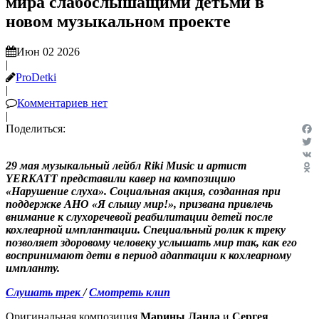
мира слабослышащими детьми в
новом музыкальном проекте
Июн 02 2026
|
ProDetki
|
Комментариев нет
|
Поделиться:
Fac
Twit
29 мая музыкальный лейбл Riki Music и артист
VK
YERKATT представили кавер на композицию
Odn
«Нарушение слуха». Социальная акция, созданная при
поддержке АНО «Я слышу мир!», призвана привлечь
внимание к слухоречевой реабилитации детей после
кохлеарной имплантации. Специальный ролик к треку
позволяет здоровому человеку услышать мир так, как его
воспринимают дети в период адаптации к кохлеарному
импланту.
Слушать трек
/
Смотреть клип
Оригинальная композиция
Марины Ланда
и
Сергея