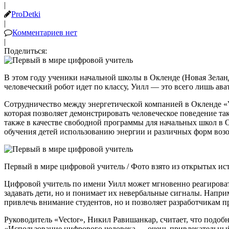
|
ProDetki
|
Комментариев нет
|
Поделиться:
В этом году ученики начальной школы в Окленде (Новая Зеланд
человеческий робот идет по классу, Уилл — это всего лишь
ава
Сотрудничество
между энергетической компанией в
Окленде «
которая позволяет
демонстрировать
человеческое поведение та
также в качестве свободной программы для начальных школ в 
обучения детей использованию энергии и различных форм возо
Первый в мире цифровой учитель / Фото взято из открытых ис
Цифровой учитель по имени Уилл может мгновенно реагировать 
задавать дети, но и понимает их невербальные
сигналы
. Напри
привлечь внимание студентов, но и позволяет разработчикам п
Руководитель «Vector», Никил Равишанкар, считает, что подо
«Использование цифрового человека — очень
привлекательны