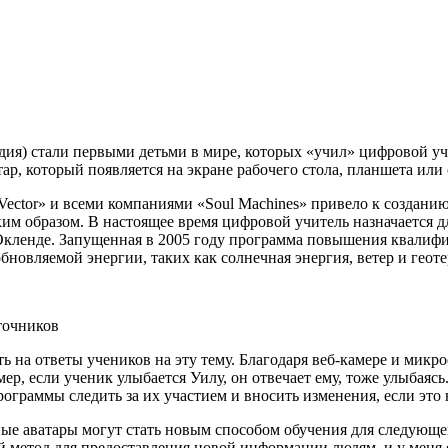
ия) стали первыми детьми в мире, которых «учил» цифровой учи
тар,
который появляется на экране рабочего стола, планшета ил
Vector» и всеми компаниями «Soul Machines» привело к созда
ким образом. В настоящее время цифровой учитель
назначается
д
Окленде. Запущенная в 2005 году программа повышения квалифи
бновляемой энергии, таких как солнечная энергия, ветер и
геот
точников
на ответы учеников на эту тему. Благодаря веб-камере и микроф
мер, если ученик улыбается Уилу, он отвечает ему, тоже улыбаяс
рограммы следить за их участием и вносить изменения, если это
бные аватары могут стать новым способом обучения для следующ
й
метод для предоставления новой информации людям, и у меня е