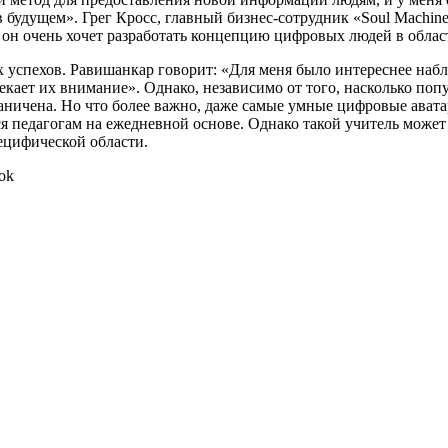
в будущем». Грег Кросс, главный бизнес-сотрудник «Soul Machin
он очень хочет разработать
концепцию
цифровых людей в облас
х успехов. Равишанкар говорит: «Для
меня
было
интереснее набл
екает их внимание». Однако, независимо от того, насколько поп
аничена
. Но что более важно, даже самые умные цифровые ават
я педагогам на ежедневной основе. Однако такой учитель может
ецифической области.
ok