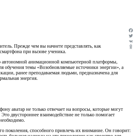
Fac
Twit
тель. Прежде чем вы начнете представлять, как
VK
и смартфона при
вызове
ученика.
Odn
нию автономной анимационной компьютерной платформы,
ля обучения темы «Возобновляемые источники энергии», а
кации, ранее преподаваемая людьми, предназначена для
ермальная энергия
.
ону аватар не только отвечает на вопросы, которые могут
ь. Это двустороннее взаимодействие не только помогает
 необходимо.
его
поколения, способного
привлечь их внимание
. Он говорит:
сть большая надежда на эту технологию как средство для