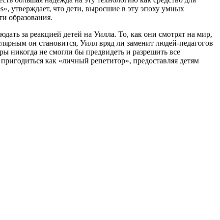
es»,
утверждает,
что дети, выросшие в эту эпоху умных
ти образования.
юдать за
реакцией детей на Уилла. То, как они смотрят на мир,
улярным он становится, Уилл вряд ли заменит людей-педагогов
ары никогда не смогли бы
предвидеть
и разрешить все
 пригодиться как «личный репетитор», предоставляя детям