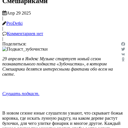
Смешариками
Апр 29 2025
|
ProDetki
|
Комментариев нет
|
Поделиться:
Fac
Twit
29 апреля в Яндекс Музыке стартует новый сезон
VK
познавательного подкаста «Зубочистки», в котором
Odn
Смешарики делятся интересными фактами обо всем на
свете.
Слушать подкаст.
В новом сезоне юные слушатели узнают, что скрывает божья
коровка, где искать лунную радугу, на каком дереве растут
булочки, для чего улитке фонарик и многое другое. Каждый