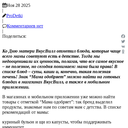
Ноя 28 2025
|
ProDetki
|
Комментариев нет
|
Поделиться:
Fac
Twit
Ко Дню матери ВкусВилл отметил блюда, которые чаще
VK
всего мамы советуют есть в детстве. Тогда мы
Odn
недооценивали их ценность, полагая, что все самое вкусное
– не полезное, но сегодня понимаем: мама была права! В
списке блюд – супы, каши и, конечно, такая полезная
печень! Знак “Мама одобряет” можно найти на готовых
блюдах в магазинах ВкусВилл, а также в мобильном
приложении.
В магазинах и мобильном приложении уже можно найти
товары с отметкой “Мама одобряет”: так бренд выделил
продукты, знакомые нам по советам мам с детства. В списке
рекомендаций от мамы:
куриный бульон и щи из капусты, чтобы поддерживать
иммунитет,