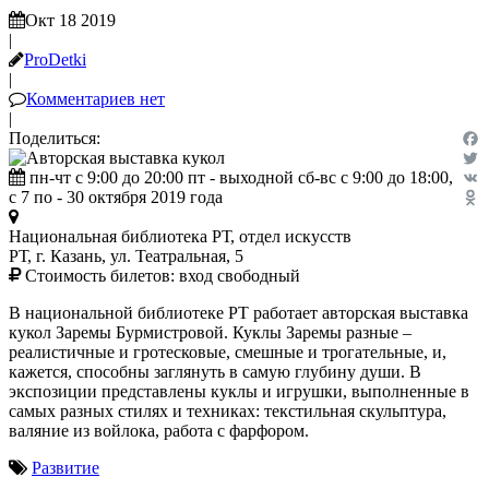
Окт 18 2019
|
ProDetki
|
Комментариев нет
|
Поделиться:
Fac
пн-чт с 9:00 до 20:00 пт - выходной сб-вс с 9:00 до 18:00,
Twit
с 7 по - 30 октября 2019 года
VK
Odn
Национальная библиотека РТ, отдел искусств
РТ, г. Казань, ул. Театральная, 5
Стоимость билетов:
вход свободный
В национальной библиотеке РТ работает авторская выставка
кукол Заремы Бурмистровой. Куклы Заремы разные –
реалистичные и гротесковые, смешные и трогательные, и,
кажется, способны заглянуть в самую глубину души. В
экспозиции представлены куклы и игрушки, выполненные в
самых разных стилях и техниках: текстильная скульптура,
валяние из войлока, работа с фарфором.
Развитие