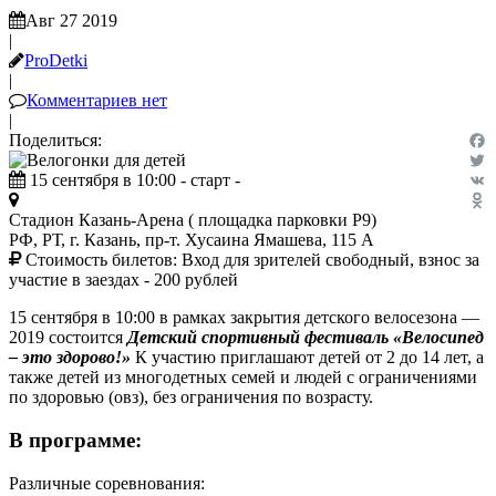
Авг 27 2019
|
ProDetki
|
Комментариев нет
|
Поделиться:
Fac
15 сентября в 10:00 - старт -
Twit
VK
Стадион Казань-Арена ( площадка парковки P9)
Odn
РФ, РТ, г. Казань, пр-т. Хусаина Ямашева, 115 А
Стоимость билетов:
Вход для зрителей свободный, взнос за
участие в заездах - 200 рублей
15 сентября в 10:00 в рамках закрытия детского велосезона —
2019 состоится
Детский спортивный фестиваль «Велосипед
– это здорово!»
К участию приглашают детей от 2 до 14 лет, а
также детей из многодетных семей и людей с ограничениями
по здоровью (овз), без ограничения по возрасту.
В программе:
Различные соревнования: