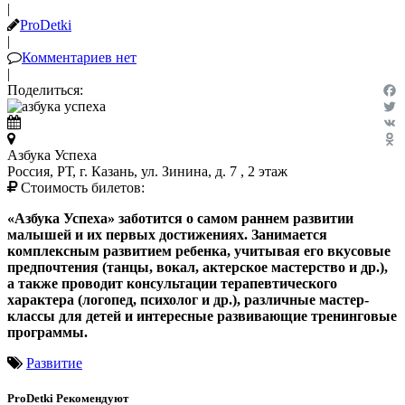
|
ProDetki
|
Комментариев нет
|
Поделиться:
Fac
Twit
VK
Азбука Успеха
Odn
Россия, РТ, г. Казань, ул. Зинина, д. 7 , 2 этаж
Стоимость билетов:
«Азбука Успеха» заботится о самом раннем развитии
малышей и их первых достижениях. Занимается
комплексным развитием ребенка, учитывая его вкусовые
предпочтения (танцы, вокал, актерское мастерство и др.),
а также проводит консультации терапевтического
характера (логопед, психолог и др.), различные мастер-
классы для детей и интересные развивающие тренинговые
программы.
Развитие
ProDetki
Рекомендуют