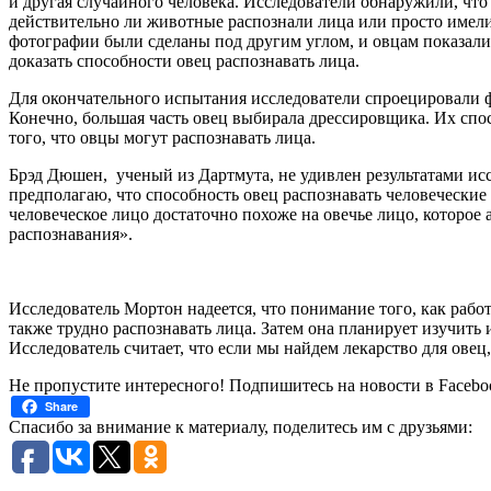
и другая случайного человека. Исследователи обнаружили, что
действительно ли животные распознали лица или просто имели
фотографии были сделаны под другим углом, и овцам показали,
доказать способности овец распознавать лица.
Для окончательного испытания исследователи спроецировали ф
Конечно, большая часть овец выбирала дрессировщика. Их сп
того, что овцы могут распознавать лица.
Брэд Дюшен, ученый из Дартмута, не удивлен результатами ис
предполагаю, что способность овец распознавать человечески
человеческое лицо достаточно похоже на овечье лицо, которое
распознавания».
Исследователь Мортон надеется, что понимание того, как рабо
также трудно распознавать лица. Затем она планирует изучить 
Исследователь считает, что если мы найдем лекарство для овец
Не пропустите интересного! Подпишитесь на новости в Facebo
Share
Спасибо за внимание к материалу, поделитесь им с друзьями: