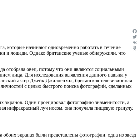
Fac
Twit
зга, которые начинают одновременно работать в течение
VK
аки и лошади. Однако британские ученые обнаружили, что
Odn
да отобрала овец, потому что они являются социальными
анием лица. Для исследования выявления данного навыка у
канский актер Джейк Джилленхол, британская телевизионная
личностей с целью быстрого поиска фотографий, сделанных
ых экранов. Один проецировал фотографию знаменитости, а
вая инфракрасный луч носом, она получала пищевую гранулу.
 обоих экранах были представлены фотографии, одна из звезд