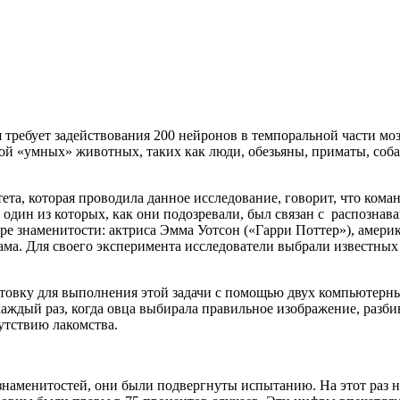
я требует задействования 200 нейронов в темпоральной части мо
вой «умных» животных, таких как люди, обезьяны, приматы, соб
а, которая проводила данное исследование, говорит, что коман
один из которых, как они подозревали, был связан с распознав
 знаменитости: актриса Эмма Уотсон («Гарри Поттер»), амери
. Для своего эксперимента исследователи выбрали известных 
отовку для выполнения этой задачи с помощью двух компьютерн
аждый раз, когда овца выбирала правильное изображение, разби
утствию лакомства.
наменитостей, они были подвергнуты испытанию. На этот раз на