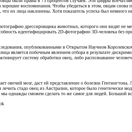
 овцы были правы в 75 процентов случаев. Эти цифры впечатляют
 хорошие воспоминания. Чтобы убедиться в этом, овцам снова п
 что их лица наклонены. Хотя показатель успеха был немного ни
отографию дрессировщика животных, которого они видят не мене
особность идентифицировать 2D-фотографию 3D-человека без пр
следования, опубликованными в Открытом Научном Королевском 
е лица является побочным явлением отбора в результате дискр
 активирует систему обработки овец, либо распознавание челове
тает овечий мозг, даст ей представление о болезни Гентингтона
и лечить стадо овец из Австралии, которое было генетически мо
, мы однажды сможем сделать то же самое для людей. Большой во
ok