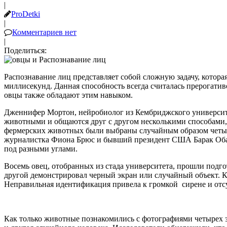
|
ProDetki
|
Комментариев нет
|
Поделиться:
Распознавание лиц представляет собой сложную задачу, котора
миллисекунд. Данная способность всегда считалась прерогати
овцы также обладают этим навыком.
Дженнифер Мортон, нейробиолог из Кембриджского университет
животными и общаются друг с другом несколькими способами, 
фермерских животных были выбраны случайным образом четыре
журналистка Фиона Брюс и бывший президент США Барак Обама
под разными углами.
Восемь овец, отобранных из стада университета, прошли подг
другой демонстрировал черный экран или случайный объект. К
Неправильная идентификация привела к громкой сирене и отс
Как только животные познакомились с фотографиями четырех з