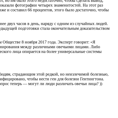
, но им было этого недостаточно, чтобы сделать вывод,
оказали фотографии четырех знаменитостей. На этот раз
же и составил 66 процентов, этого было достаточно, чтобы
е двух часов в день, наряду с одним из случайных людей.
едыдущей подготовки стала окончательным доказательством
Обществе 8 ноября 2017 года. Эксперт говорит: «Я
иминирования между различными овечьими лицами. Либо
ческого лица опирается на более универсальные системы
. Людям, страдающим этой редкой, но неизлечимой болезнью,
дифицировано, чтобы нести ген для болезни Гентингтона.
прос теперь — могут ли люди различать овечьи лица? ))