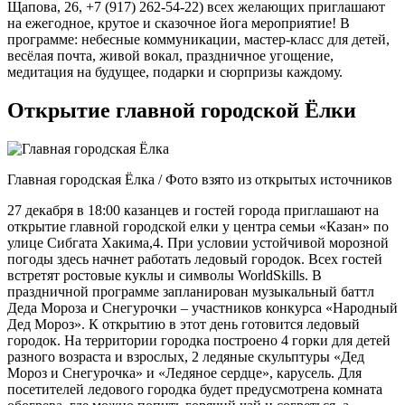
Щапова, 26, +7 (917) 262-54-22) всех желающих приглашают
на ежегодное, крутое и сказочное йога мероприятие! В
программе: небесные коммуникации, мастер-класс для детей,
весёлая почта, живой вокал, праздничное угощение,
медитация на будущее, подарки и сюрпризы каждому.
Открытие главной городской Ёлки
Главная городская Ёлка / Фото взято из открытых источников
27 декабря в 18:00 казанцев и гостей города приглашают на
открытие главной городской елки у центра семьи «Казан» по
улице Сибгата Хакима,4. При условии устойчивой морозной
погоды здесь начнет работать ледовый городок. Всех гостей
встретят ростовые куклы и символы WorldSkills. В
праздничной программе запланирован музыкальный баттл
Деда Мороза и Снегурочки – участников конкурса «Народный
Дед Мороз». К открытию в этот день готовится ледовый
городок. На территории городка построено 4 горки для детей
разного возраста и взрослых, 2 ледяные скульптуры «Дед
Мороз и Снегурочка» и «Ледяное сердце», карусель. Для
посетителей ледового городка будет предусмотрена комната