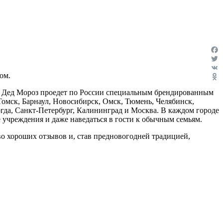
Fac
Twit
ом.
VK
Odn
е. Дед Мороз проедет по России специальным брендированным
Томск, Барнаул, Новосибирск, Омск, Тюмень, Челябинск,
огда, Санкт-Петербург, Калининград и Москва. В каждом городе
 учреждения и даже наведаться в гости к обычным семьям.
о хороших отзывов и, став предновогодней традицией,