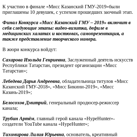
К участию в финале «Мисс Казанский ГМУ-2019»были
приглашены 10 девушек, с успехом прошедших заочный этап.
Финал Конкурса «Мисс Казанский ГМУ – 2019» включит в
себя следующие этапы: видео-визитка, дефиле в
медицинских халатах и костюмах, самопрезентация, а
также представление творческого номера.
В жюри конкурса войдут:
Сахарова Изольда Генриевна
, Заслуженный деятель искусств
Республики Татарстан, президент организации «Мисс
Татарстан»;
Лебедева Дарья Андреевна
, обладательница титулов «Мисс
Казанский ГМУ-2018», «Мисс Бикини-2019», «Мисс
Казань-2019»;
Белосохов Дмитрий
, генеральный продюсер-режиссер
канала;
Трубин Артём
, главный герой канала «HypeHunter»-
создатели YouTube канала «HypeHunter»;
Тихомирова Лилия Юрьевна
, основатель, креативный