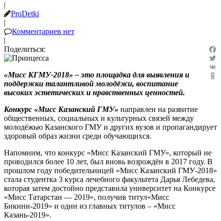
|
ProDetki
|
Комментариев нет
|
Поделиться:
Fac
Twit
«Мисс КГМУ-2018» – это площадка для выявления и
VK
поддержки талантливой молодёжи, воспитание
Odn
высоких эстетических и нравственных ценностей.
Конкурс «Мисс Казанский ГМУ»
направлен на развитие
общественных, социальных и культурных связей между
молодёжью Казанского ГМУ и других вузов и пропагандирует
здоровый образ жизни среди обучающихся.
Напомним, что конкурс «Мисс Казанский ГМУ», который не
проводился более 10 лет, был вновь возрождён в 2017 году. В
прошлом году победительницей «Мисс Казанский ГМУ-2018»
стала студентка 3 курса лечебного факультета Дарья Лебедева,
которая затем достойно представила университет на Конкурсе
«Мисс Татарстан — 2019», получив титул«Мисс
Бикини-2019» и один из главных титулов – «Мисс
Казань-2019».