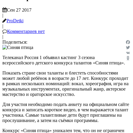
Сен 27 2017
|
ProDetki
|
Комментариев нет
|
Поделиться:
Fac
Twit
Телеканал Россия 1 объявил кастинг 3 сезона
VK
всероссийского детского конкурса талантов «Синяя птица».
Odn
Показать стране свои таланты и блестеть способностями
может любой ребёнок в возрасте до 17 лет. Конкурс проходит
в рамках нескольких номинаций: вокал, хореография, игра на
музыкальных инструментах, оригинальный жанр, актерское
мастерство и ораторское искусство.
Для участия необходимо подать анкету на официальном сайте
конкурса и записать короткое видео, в чем выражается талант
участника. Самые талантливые дети будут приглашены на
прослушивание, а затем на съёмки программы.
Конкурс «Синяя птица» уникален тем, что он не ограничен