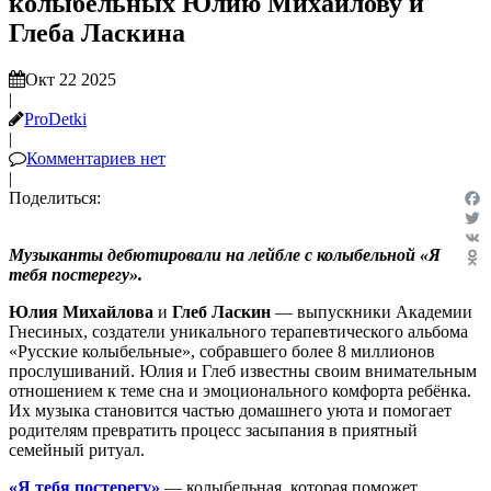
колыбельных Юлию Михайлову и
Глеба Ласкина
Окт 22 2025
|
ProDetki
|
Комментариев нет
|
Поделиться:
Fac
Twit
Музыканты дебютировали на лейбле с колыбельной «Я
VK
тебя постерегу».
Odn
Юлия Михайлова
и
Глеб Ласкин
— выпускники Академии
Гнесиных, создатели уникального терапевтического альбома
«Русские колыбельные», собравшего более 8 миллионов
прослушиваний. Юлия и Глеб известны своим внимательным
отношением к теме сна и эмоционального комфорта ребёнка.
Их музыка становится частью домашнего уюта и помогает
родителям превратить процесс засыпания в приятный
семейный ритуал.
«Я тебя постерегу»
— колыбельная, которая поможет