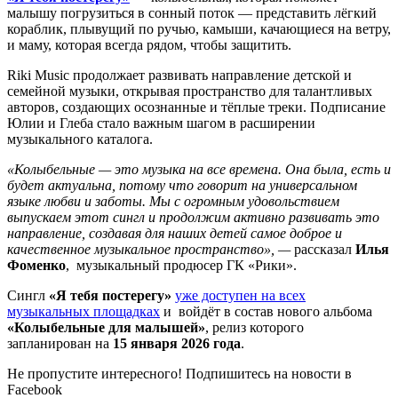
малышу погрузиться в сонный поток — представить лёгкий
кораблик, плывущий по ручью, камыши, качающиеся на ветру,
и маму, которая всегда рядом, чтобы защитить.
Riki Music продолжает развивать направление детской и
семейной музыки, открывая пространство для талантливых
авторов, создающих осознанные и тёплые треки. Подписание
Юлии и Глеба стало важным шагом в расширении
музыкального каталога.
«Колыбельные — это музыка на все времена. Она была, есть и
будет актуальна, потому что говорит на универсальном
языке любви и заботы. Мы с огромным удовольствием
выпускаем этот сингл и продолжим активно развивать это
направление, создавая для наших детей самое доброе и
качественное музыкальное пространство», —
рассказал
Илья
Фоменко
, музыкальный продюсер ГК «Рики».
Сингл
«Я тебя постерегу»
уже доступен на всех
музыкальных площадках
и войдёт в состав нового альбома
«Колыбельные для малышей»
, релиз которого
запланирован на
15 января 2026 года
.
Не пропустите интересного! Подпишитесь на новости в
Facebook