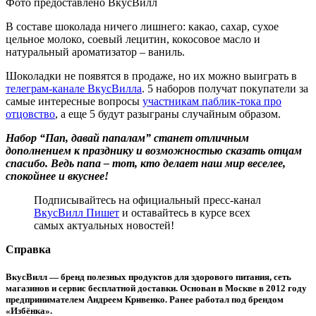
Фото предоставлено ВкусВилл
В составе шоколада ничего лишнего: какао, сахар, сухое
цельное молоко, соевый лецитин, кокосовое масло и
натуральный ароматизатор – ваниль.
Шоколадки не появятся в продаже, но их можно выиграть в
телеграм-канале ВкусВилла
. 5 наборов получат покупатели за
самые интересные вопросы
участникам паблик-тока про
отцовство
, а еще 5 будут разыграны случайным образом.
Набор “Пап, давай папалам” станет отличным
дополнением к празднику и возможностью сказать отцам
спасибо. Ведь папа – тот, кто делает наш мир веселее,
спокойнее и вкуснее!
Подписывайтесь на официальный пресс-канал
ВкусВилл Пишет
и оставайтесь в курсе всех
самых актуальных новостей!
Справка
ВкусВилл — бренд полезных продуктов для здорового питания, сеть
магазинов и сервис бесплатной доставки. Основан в Москве в 2012 году
предпринимателем Андреем Кривенко. Ранее работал под брендом
«Избёнка».