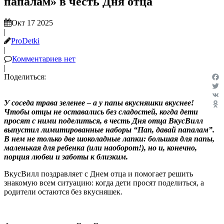
папалам» в честь Дня отца
Окт 17 2025
|
ProDetki
|
Комментариев нет
|
Поделиться:
Fac
Twit
У соседа трава зеленее – а у папы вкусняшки вкуснее!
VK
Чтобы отцы не оставались без сладостей, когда дети
Odn
просят с ними поделиться, в честь Дня отца ВкусВилл
выпустил лимитированные наборы “Пап, давай папалам”.
В нем не только две шоколадные лапки: большая для папы,
маленькая для ребенка (или наоборот!), но и, конечно,
порция любви и заботы к близким.
ВкусВилл поздравляет с Днем отца и помогает решить
знакомую всем ситуацию: когда дети просят поделиться, а
родители остаются без вкусняшек.