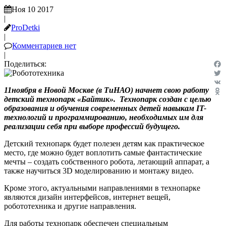
Ноя 10 2017
|
ProDetki
|
Комментариев нет
|
Поделиться:
Fac
Twit
11ноября в Новой Москве (в ТиНАО) начнет свою работу
VK
детский технопарк «Байтик». Технопарк создан с целью
Odn
образования и обучения современных детей навыкам IT-
технологий и программированию, необходимых им для
реализации себя при выборе профессий будущего.
Детский технопарк будет полезен детям как практическое
место, где можно будет воплотить самые фантастические
мечты – создать собственного робота, летающий аппарат, а
также научиться 3D моделированию и монтажу видео.
Кроме этого, актуальными направлениями в технопарке
являются дизайн интерфейсов, интернет вещей,
робототехника и другие направления.
Для работы технопарк обеспечен специальным