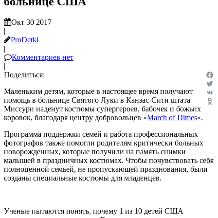
больнице США
Окт 30 2017
|
ProDetki
|
Комментариев нет
|
Поделиться:
Fac
Маленьким детям, которые в настоящее время получают
Twit
помощь в больнице Святого Луки в Канзас-Сити штата
VK
Миссури наденут костюмы супергероев, бабочек и божьих
Odn
коровок, благодаря центру добровольцев «
March of Dimes
».
Программа поддержки семей и работа профессиональных
фотографов также помогли родителям критически больных
новорожденных, которые получили на память снимки
малышей в праздничных костюмах. Чтобы почувствовать себя
полноценной семьей, не пропускающей празднования, были
созданы специальные костюмы для младенцев.
Ученые пытаются понять, почему 1 из 10 детей США