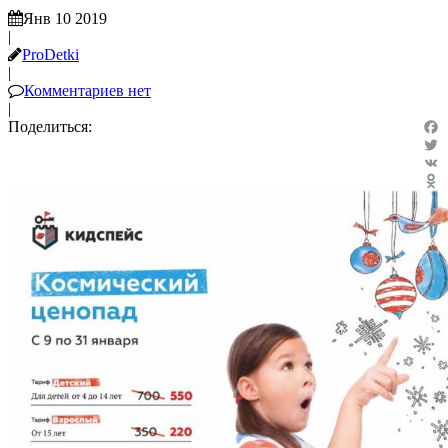
Янв 10 2019
|
ProDetki
|
Комментариев нет
|
Поделиться:
Fac
Twit
VK
Odn