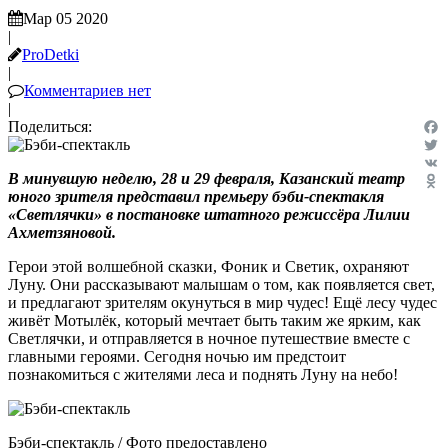
Мар 05 2020
|
ProDetki
|
Комментариев нет
|
Поделиться:
Fac
Twit
В минувшую неделю, 28 и 29 февраля, Казанский театр
VK
юного зрителя представил премьеру бэби-спектакля
Odn
«Светлячки» в постановке штатного режиссёра Лилии
Ахметзяновой.
Герои этой волшебной сказки, Фоник и Светик, охраняют
Луну. Они рассказывают малышам о том, как появляется свет,
и предлагают зрителям окунуться в мир чудес! Ещё лесу чудес
живёт Мотылёк, который мечтает быть таким же ярким, как
Светлячки, и отправляется в ночное путешествие вместе с
главными героями. Сегодня ночью им предстоит
познакомиться с жителями леса и поднять Луну на небо!
Бэби-спектакль / Фото предоставлено