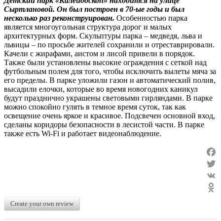
Детский парк «Калейдоскоп» находится на улице
Сыртлановой. Он был построен в 70-ые годы и был
несколько раз реконструирован.
Особенностью парка
является многоугольная структура дорог и малых
архитектурных форм. Скульптуры парка – медведя, льва и
львицы – по просьбе жителей сохранили и отреставрировали.
Качели с жирафами, аистом и лисой привели в порядок.
Также были установлены высокие ограждения с сеткой над
футбольным полем для того, чтобы исключить вылеты мяча за
его пределы. В парке уложили газон и автоматический полив,
высадили елочки, которые во время новогодних каникул
будут празднично украшены световыми гирляндами. В парке
можно спокойно гулять в темное время суток, так как
освещение очень яркое и красивое. Подсвечен основной вход,
сделаны коридоры безопасности в лесистой части. В парке
также есть Wi-Fi и работает видеонаблюдение.
Face
Twit
VK
Odno
Create your own review