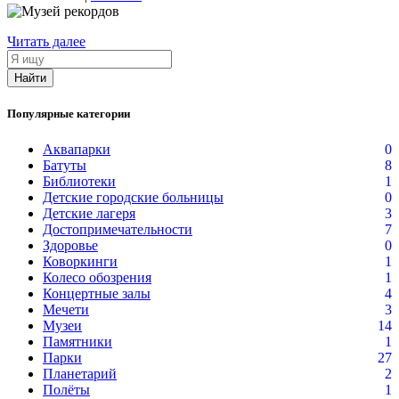
Читать далее
Я
ищу
Найти
Популярные категории
Аквапарки
0
Батуты
8
Библиотеки
1
Детские городские больницы
0
Детские лагеря
3
Достопримечательности
7
Здоровье
0
Коворкинги
1
Колесо обозрения
1
Концертные залы
4
Мечети
3
Музеи
14
Памятники
1
Парки
27
Планетарий
2
Полёты
1