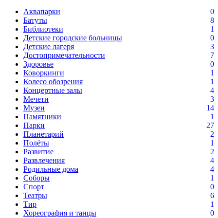
Аквапарки
0
Батуты
8
Библиотеки
1
Детские городские больницы
0
Детские лагеря
3
Достопримечательности
7
Здоровье
0
Коворкинги
1
Колесо обозрения
1
Концертные залы
4
Мечети
3
Музеи
14
Памятники
1
Парки
27
Планетарий
2
Полёты
1
Развитие
2
Развлечения
4
Родильные дома
4
Соборы
1
Спорт
0
Театры
6
Тир
1
Хореография и танцы
0