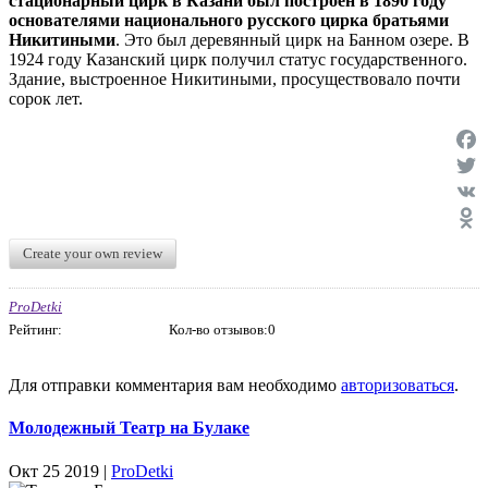
стационарный цирк в Казани был построен в 1890 году
основателями национального русского цирка братьями
Никитиными
. Это был деревянный цирк на Банном озере. В
1924 году Казанский цирк получил статус государственного.
Здание, выстроенное Никитиными, просуществовало почти
сорок лет.
Face
Twit
VK
Odno
Create your own review
ProDetki
Рейтинг:
Кол-во отзывов:0
Для отправки комментария вам необходимо
авторизоваться
.
Молодежный Театр на Булаке
Окт 25 2019 |
ProDetki