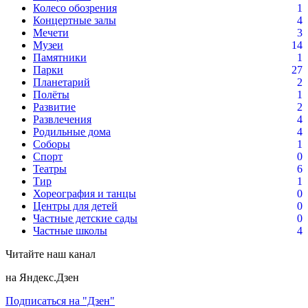
Колесо обозрения
1
Концертные залы
4
Мечети
3
Музеи
14
Памятники
1
Парки
27
Планетарий
2
Полёты
1
Развитие
2
Развлечения
4
Родильные дома
4
Соборы
1
Спорт
0
Театры
6
Тир
1
Хореография и танцы
0
Центры для детей
0
Частные детские сады
0
Частные школы
4
Читайте наш канал
на Яндекс.Дзен
Подписаться на "Дзен"