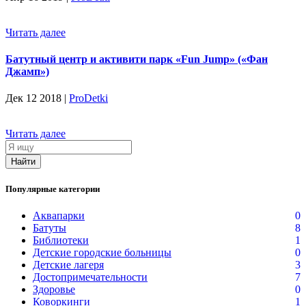
Читать далее
Батутный центр и активити парк «Fun Jump» («Фан
Джамп»)
Дек 12 2018 |
ProDetki
Читать далее
Я
ищу
Найти
Популярные категории
Аквапарки
0
Батуты
8
Библиотеки
1
Детские городские больницы
0
Детские лагеря
3
Достопримечательности
7
Здоровье
0
Коворкинги
1