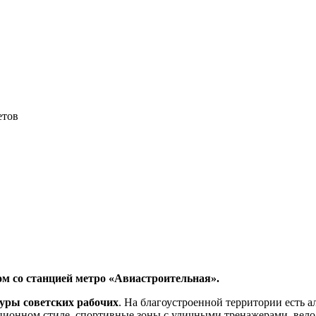
етов
м со станцией метро «Авиастроительная».
уры советских рабочих
. На благоустроенной территории есть 
ационном стиле, спортивные зоны с уличными тренажерами, вело