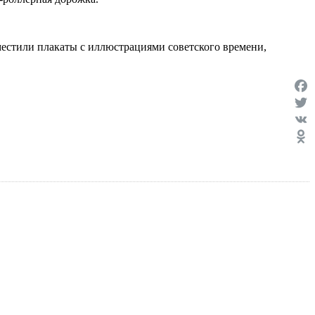
местили плакаты с иллюстрациями советского времени,
Face
Twit
VK
Odno