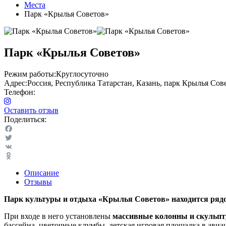
Места
Парк «Крылья Советов»
Парк «Крылья Советов»
Режим работы:
Круглосуточно
Адрес:
Россия, Республика Татарстан, Казань, парк Крылья Сов
Телефон:
Оставить отзыв
Поделиться:
Facebook
Twitter
VK
Odnoklassniki
Описание
Отзывы
Парк культуры и отдыха «Крылья Советов» находится рядо
При входе в него установлены
массивные колонны и скульпт
бассейна, цветочные клумбы, детская игровая площадка в ави