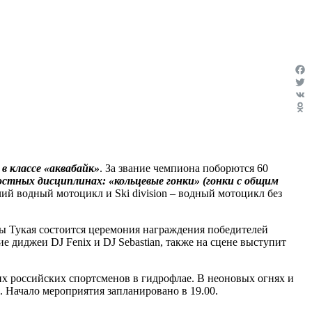
Fac
Twit
VK
Odn
в классе «аквабайк»
. За звание чемпиона поборются 60
остных дисциплинах: «кольцевые гонки» (гонки с общим
ячий водный мотоцикл и Ski division – водный мотоцикл без
лы Тукая состоится церемония награждения победителей
 диджеи DJ Fenix и DJ Sebastian, также на сцене выступит
их российских спортсменов в гидрофлае. В неоновых огнях и
 Начало мероприятия запланировано в 19.00.