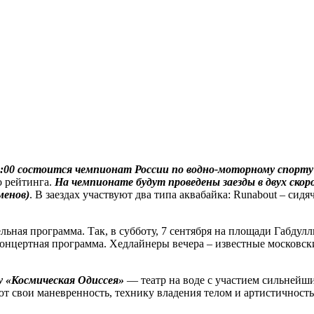
8:00 состоится чемпионат России по водно-моторному спорту 
о рейтинга.
На чемпионате будут проведены заезды в двух скор
менов)
. В заездах участвуют два типа аквабайка: Runabout – сид
ьная программа. Так, в субботу, 7 сентября на площади Габдул
нцертная программа. Хедлайнеры вечера – известные московские
 «Космическая Одиссея»
— театр на воде с участием сильнейш
свои маневренность, технику владения телом и артистичность.