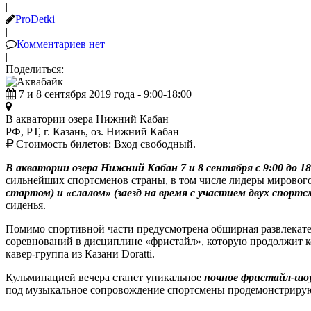
|
ProDetki
|
Комментариев нет
|
Поделиться:
7 и 8 сентября 2019 года - 9:00-18:00
В акватории озера Нижний Кабан
РФ, РТ, г. Казань, оз. Нижний Кабан
Стоимость билетов:
Вход свободный.
В акватории озера Нижний Кабан 7 и 8 сентября с 9:00 до 1
сильнейших спортсменов страны, в том числе лидеры мировог
стартом) и «слалом» (заезд на время с участием двух спортс
сиденья.
Помимо спортивной части предусмотрена обширная развлекател
соревнований в дисциплине «фристайл», которую продолжит ко
кавер-группа из Казани Doratti.
Кульминацией вечера станет уникальное
ночное фристайл-шоу
под музыкальное сопровождение спортсмены продемонстрируют 