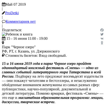
Май 07 2019
|
ProDetki
|
Комментариев нет
|
Поделиться:
Fac
15 - 16 июня 11:00 - 19:00
Twit
VK
Парк "Черное озеро"
Odn
РФ, РТ, г. Казань, ул. Дзержинского
Стоимость билетов:
Вход свободный.
15 и 16 июня 2019 года в парке Черное озеро пройдет
одиннадцатый книжный фестиваль «Смены» — одно из
главных событий литературного мира Татарстана и всей
России
. Подборку на лето предложат восемьдесят издательств
— они покажут читателям и бестселлеры, и незаслуженно
обойденные вниманием жемчужины из самых разных сфер:
публицистики, научно-популярной, документальной и
детской литературы. Помимо ярмарки, фестиваль «Смены» —
это еще и
масштабная образовательная программа: лекции,
дискуссии, творческие встречи
.