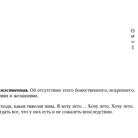
Fac
Twit
VK
Odn
божественная.
Об отсутствии этого божественного, искреннего,
стями и желаниями.
споди, какая тяжелая зима. Я хочу лето… Хочу лето. Хочу лето.
дать все, что у них есть и не сожалеть впоследствии.