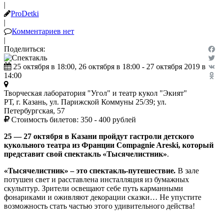
|
ProDetki
|
Комментариев нет
|
Поделиться:
Fac
25 октября в 18:00, 26 октября в 18:00 - 27 октября 2019 в
Twit
14:00
VK
Odn
Творческая лаборатория "Угол" и театр кукол "Экият"
РТ, г. Казань, ул. Парижской Коммуны 25/39; ул.
Петербургская, 57
Стоимость билетов:
350 - 400 рублей
25 — 27 октября в Казани пройдут гастроли детского
кукольного театра из Франции Compagnie Areski, который
представит свой спектакль «Тысячелистник»
.
«Тысячелистник» – это спектакль-путешествие
.
В зале
потушен свет и расставлена инсталляция из бумажных
скульптур. Зрители освещают себе путь карманными
фонариками и оживляют декорации сказки… Не упустите
возможность стать частью этого удивительного действа!