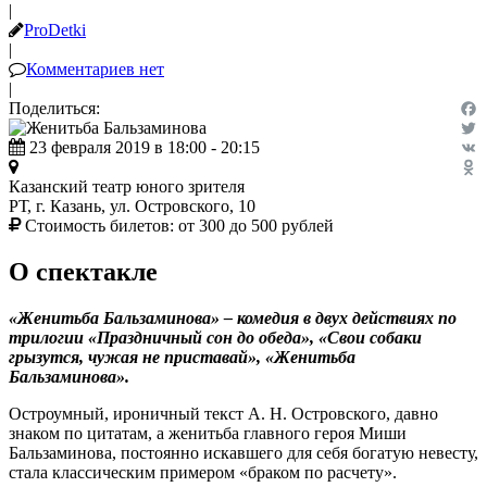
|
ProDetki
|
Комментариев нет
|
Поделиться:
Fac
23 февраля 2019 в 18:00 - 20:15
Twit
VK
Казанский театр юного зрителя
Odn
РТ, г. Казань, ул. Островского, 10
Стоимость билетов:
от 300 до 500 рублей
О спектакле
«Женитьба Бальзаминова» – комедия в двух действиях по
трилогии «Праздничный сон до обеда», «Свои собаки
грызутся, чужая не приставай», «Женитьба
Бальзаминова».
Остроумный, ироничный текст А. Н. Островского, давно
знаком по цитатам, а женитьба главного героя Миши
Бальзаминова, постоянно искавшего для себя богатую невесту,
стала классическим примером «браком по расчету».