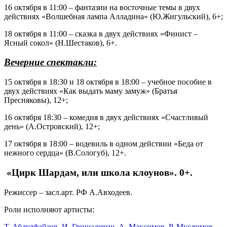
16 октября в 11:00 – фантазии на восточные темы в двух
действиях «Волшебная лампа Алладина» (Ю.Жигульский), 6+;
18 октября в 11:00 – сказка в двух действиях «Финист –
Ясный сокол» (Н.Шестаков), 6+.
Вечерние спектакли:
15 октября в 18:30 и 18 октября в 18:00 – учебное пособие в
двух действиях «Как выдать маму замуж» (Братья
Пресняковы), 12+;
16 октября 18:30 – комедия в двух действиях «Счастливый
день» (А.Островский), 12+;
17 октября в 18:00 – водевиль в одном действии «Беда от
нежного сердца» (В.Сологуб), 12+.
«Цирк Шардам, или школа клоунов».
0+.
Режиссер – засл.арт. РФ А.Авходеев.
Роли исполняют артисты:
Т. Абдулфайзов
,
И. Гришалевич
,
А. Максимов
,
Р. Муслимов
,