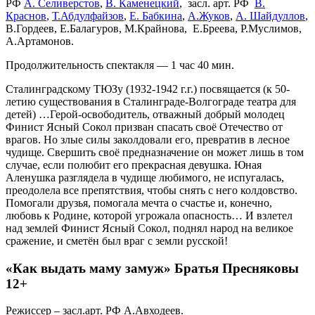
РФ
А. Селиверстов
,
В. Каменецкий
, засл. арт. РФ
В.
Краснов
,
Т.Абдулфайзов
,
Е. Бабкина
,
А.Жуков
,
А. Шайдуллов
,
В.Гордеев, Е.Балагуров, М.Крайнова, Е.Бреева, Р.Муслимов,
А.Артамонов.
Продолжительность спектакля — 1 час 40 мин.
Сталинградскому ТЮЗу (1932-1942 г.г.) посвящается (к 50-
летию существования в Сталинграде-Волгограде театра для
детей) …Герой-освободитель, отважный добрый молодец
Финист Ясный Сокол призван спасать своё Отечество от
врагов. Но злые силы заколдовали его, превратив в лесное
чудище. Свершить своё предназначение он может лишь в том
случае, если полюбит его прекрасная девушка. Юная
Аленушка разглядела в чудище любимого, не испугалась,
преодолела все препятствия, чтобы снять с него колдовство.
Помогали друзья, помогала мечта о счастье и, конечно,
любовь к Родине, которой угрожала опасность… И взлетел
над землей Финист Ясный Сокол, поднял народ на великое
сражение, и сметён был враг с земли русской!
«
Как выдать маму замуж» Братья Пресняковы
12+
Режиссер – засл.арт. РФ А.Авходеев.