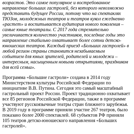
возрастов. Это самое популярное и востребованное
направление больших гастролей, без которого невозможно
представить будущее России, потому что на спектаклях
ТЮЗов, молодежных театров и театров кукол ежедневно
«растет» и воспитывается аудитория нового поколения –
самые юные театралы. С 2017 года стремительно
увеличивается количество участников, последние годы это
направление стабильно охватывает более сотни детско-
юношеских театров. Каждый приезд «Больших гастролей» в
любой регион страны становится незабываемым
событием для юных зрителей, родителей и молодежи –
интересным, насыщенным новыми открытиями, праздником
для всей семьи».
Программа «Большие гастроли» создана в 2014 году
Министерством культуры Российской Федерации по
инициативе В.В. Путина. Сегодня это самый масштабный
гастрольный проект России. Проект традиционно охватывает
все 85 регионов Российской Федерации, также в программе
участвуют русскоязычные театры стран ближнего зарубежья.
В 2019 году в программе приняли участие 267 театров, было
показано более 2000 спектаклей. 68 субъектов РФ приняли
105 театров детско-юношеского направления «Больших
гастролей».