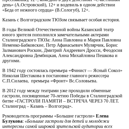
день» (А.Островский), 12+ и водевиль в одном действии
«Беда от нежного сердца» (В.Сологуб), 12+.
Казань с Волгоградским ТЮЗом связывает особая история.
В годы Великой Отечественной войны Казанский театр
юного зрителя пополнился замечательными актерами
Сталинградского ТЮЗа: Анна Павловна и Мария Павловна
Неменко-Бабковские, Петр Афанасьевич Мулярчик, Борис
Залманович Роскин, Дмитрий Андреевич Дросси, Феодосия
Александровна Дембицкая, Анна Михайловна Пешкова и
другими.
В 1942 году состоялась премьера «Финист — Ясный Сокол»
Николая Шестакова в постановке главного режиссера
С.П.Силаева, премьера «Фронт» Вс.Соловьева.
В 2012 году между театрами уже проходили обменные
гастроли, посвященные 70-летию Победы в Сталинградской
битве «ГАСТРОЛИ ПАМЯТИ – ВСТРЕЧА ЧЕРЕЗ 70 ЛЕТ.
Сталинград – Казань – Волгоград».
Руководитель программы «Большие гастроли»
Елена
Булукова
:
«Большие гастроли для детей и молодежи
интересны самой широкой зрительской аудитории всех