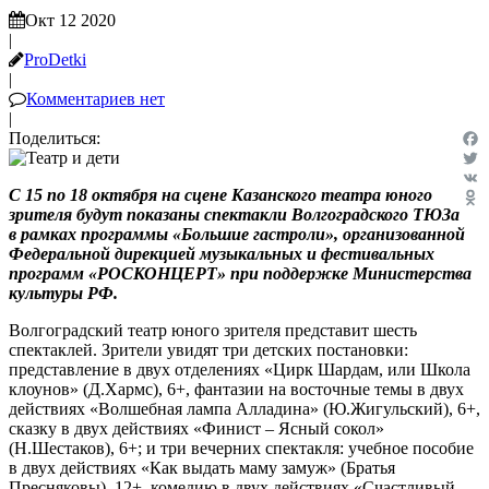
Окт 12 2020
|
ProDetki
|
Комментариев нет
|
Поделиться:
Fac
Twit
С 15 по 18 октября на сцене Казанского театра юного
VK
зрителя будут показаны спектакли Волгоградского ТЮЗа
Odn
в рамках программы «Большие гастроли»,
организованной
Федеральной дирекцией музыкальных и фестивальных
программ «РОСКОНЦЕРТ» при поддержке Министерства
культуры РФ.
Волгоградский театр юного зрителя представит шесть
спектаклей. Зрители увидят три детских постановки:
представление в двух отделениях «Цирк Шардам, или Школа
клоунов» (Д.Хармс), 6+, фантазии на восточные темы в двух
действиях «Волшебная лампа Алладина» (Ю.Жигульский), 6+,
сказку в двух действиях «Финист – Ясный сокол»
(Н.Шестаков), 6+; и три вечерних спектакля: учебное пособие
в двух действиях «Как выдать маму замуж» (Братья
Пресняковы), 12+, комедию в двух действиях «Счастливый