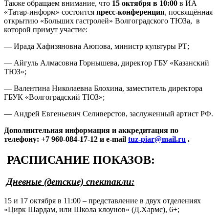
Также обращаем внимание, что
15 октября в 10:00
в ИА
«Татар-информ» состоится
пресс-конференция
, посвящённая
открытию «Больших гастролей» Волгоградского ТЮЗа, в
которой примут участие:
— Ирада Хафизяновна Аюпова, министр культуры РТ;
— Айгуль Алмасовна Горнышева, директор ГБУ «Казанский
ТЮЗ»;
— Валентина Николаевна Блохина, заместитель директора
ГБУК «Волгоградский ТЮЗ»;
— Андрей Евгеньевич Селиверстов, заслуженный артист РФ.
Дополнительная информация и аккредитация по
телефону: +7 960-084-17-12 и
e-
mail
tuz-
piar@
mail.
ru
.
РАСПИСАНИЕ ПОКАЗОВ:
Дневные (детские) спектакли:
15 и 17 октября в 11:00 – представление в двух отделениях
«Цирк Шардам, или Школа клоунов» (Д.Хармс), 6+;