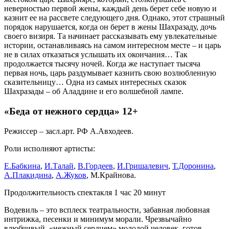
неверностью первой жены, каждый день берет себе новую и
казнит ее на рассвете следующего дня. Однако, этот страшный
порядок нарушается, когда он берет в жены Шахразаду, дочь
своего визиря. Та начинает рассказывать ему увлекательные
истории, останавливаясь на самом интересном месте – и царь
не в силах отказаться услышать их окончания… Так
продолжается тысячу ночей. Когда же наступает тысяча
первая ночь, царь раздумывает казнить свою возлюбленную
сказительницу… Одна из самых интересных сказок
Шахразады – об Аладдине и его волшебной лампе.
«Беда от нежного сердца»
12+
Режиссер – засл.арт. РФ А.Авходеев.
Роли исполняют артисты:
Е.Бабкина
,
И.Талай
,
В.Гордеев
,
И.Гришалевич
,
Т.Доронина
,
А.Плакидина
,
А.Жуков
, М.Крайнова.
Продолжительность спектакля 1 час 20 минут
Водевиль – это всплеск театральности, забавная любовная
интрижка, песенки и минимум морали. Чрезвычайно
влюбчивый, «нежный сердцем» молодой человек готов