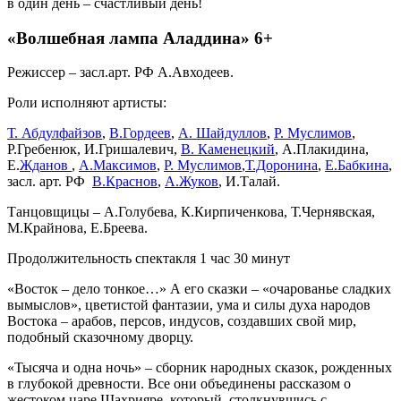
в один день – счастливый день!
«Волшебная лампа Аладдина» 6+
Режиссер – засл.арт. РФ А.Авходеев.
Роли исполняют артисты:
Т. Абдулфайзов
,
В.Гордеев
,
А. Шайдуллов
,
Р. Муслимов
,
Р.Гребенюк, И.Гришалевич,
В. Каменецкий
, А.Плакидина,
Е.
Жданов
,
А.Максимов
,
Р. Муслимов
,
Т.Доронина
,
Е.Бабкина
,
засл. арт. РФ
В.Краснов
,
А.Жуков
, И.Талай.
Танцовщицы – А.Голубева, К.Кирпиченкова, Т.Чернявская,
М.Крайнова, Е.Бреева.
Продолжительность спектакля 1 час 30 минут
«Восток – дело тонкое…» А его сказки – «очарованье сладких
вымыслов», цветистой фантазии, ума и силы духа народов
Востока – арабов, персов, индусов, создавших свой мир,
подобный сказочному дворцу.
«Тысяча и одна ночь» – сборник народных сказок, рожденных
в глубокой древности. Все они объединены рассказом о
жестоком царе Шахрияре, который, столкнувшись с