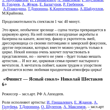
В. Гордеев
,
А. Жуков
,
Е. Балагуров
,
Р. Гребенюк
,
А.Плакидина
,
Т.Доронина
,
К.Кирпиченкова
,
А.Шайдуллов
,
М.Крайнова.
Продолжительность спектакля 1 час 40 минут.
Это яркое, необычное зрелище – сцена театра превращается в
цирковую арену. На ней появятся воздушные акробаты и
балерина на канате, жонглер, факир и укротитель змей,
дрессировщица со своими питомцами и заморский фокусник,
другие персонажи, которых вместе можно увидеть только в
цирке. Некий юноша очень захочет поучаствовать в
представлении, но – ничего не умея – будет только мешать
артистам… И все же, цирковая семья примет настырного
мечтателя. А мечтатель поймет, каким трудом и упорством
достигается всеми любимая праздничная атмосфера цирка!
«Финист — Ясный сокол» Николай Шестаков
6+
Режиссер – засл.арт. РФ А.Авходеев.
Роли исполняют артисты:
И. Гришалевич
,
Е. Жданов
,
А.
Голубева
,
Т.Доронина
,
О. Шулепов
,
А. Максимов
, – засл.арт