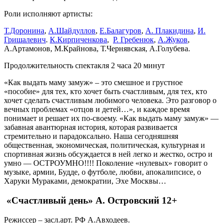
Роли исполняют артисты:
Т.Доронина
,
А.Шайдуллов
,
Е.Балагуров
,
А. Плакидина
,
И.
Гришалевич
.
К.Кирпиченкова
,
Р. Гребенюк
,
А.Жуков
,
А.Артамонов, М.Крайнова, Т.Чернявская, А.Голубева.
Продолжительность спектакля 2 часа 20 минут
«Как выдать маму замуж» – это смешное и грустное
«пособие» для тех, кто хочет быть счастливым, для тех, кто
хочет сделать счастливым любимого человека. Это разговор о
вечных проблемах «отцов и детей…», и каждое время
понимает и решает их по-своему. «Как выдать маму замуж» —
забавная авантюрная история, которая развивается
стремительно и парадоксально. Наша сегодняшняя
общественная, экономическая, политическая, культурная и
спортивная жизнь обсуждается в ней легко и жестко, остро и
умно — ОСТРОУМНО!!!! Поколение «нулевых» говорит о
музыке, армии, Будде, о футболе, любви, апокалипсисе, о
Харуки Мураками, демократии, Эхе Москвы…
«Счастливый день»
А. Островский
12+
Режиссер – засл.арт. РФ А.Авходеев.