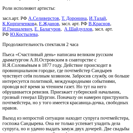
Роли исполняют артисты:
засл.арт. РФ
А.Селиверстов
,
Т. Доронина
,
И.Талай
,
К.Кирпиченков
а,
Е.Жданов
, засл. арт. РФ
В.Краснов
,
И.Гришалевич
,
Е. Балагуров
,
А.Шайдуллов
, засл. арт.
РФ
Ю.Костылева
.
Продолжительность спектакля 2 часа
Пьеса «Счастливый день» написана великим русским
драматургом А.Н.Островским в соавторстве с
Н.Я.Соловьёвым в 1877 году. Действие происходит в
провинциальном городке, где почтмейстер Сандырев
чувствует себя полным хозяином. Забросив службу, он больше
интересуется политикой, международными событиями,
проводя всё время за чтением газет. Но тут на него
обрушивается ревизия. Приезжает губернский начальник,
грозный генерал Шургин. Поначалу он намерен приструнить
почтмейстера, но у того имеется красавица-дочка, свободных
нравов.
Выход из непростой ситуации находит супруга почтмейстера,
госпожа Сандырева. Она не только успевает уладить дела
супруга, но и удачно выдать замуж двух дочерей. Две свадьбы