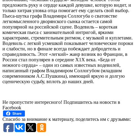
предложить руку и сердце каждой девушке, которую видит, и
только хитрая уловка отца помогает ему сделать свой выбор.
Пьеса-шутка графа Владимира Соллогуба о сватовстве
легкомысленного дворянского сынка остается самой
популярной на российской сцене. Водевиль – короткая
комическая пьеса с занимательной интригой, яркими
характерами, стремительным ритмом, с музыкой и куплетами.
Водевиль с легкой усмешкой показывает человеческие пороки
и слабости, но в финале всегда побеждает добродетель и
справедливость. Этот «легкий» жанр возник во Франции, в
России стал популярен в середине Х1Х века. «Беда от
нежного сердца» – один из самых известных водевилей,
написанный графом Владимиром Соллогубом (младшим
современником А.С.Пушкина), имеющий яркую и долгую
сценическую судьбу, вплоть до наших дней.
Не пропустите интересного! Подпишитесь на новости в
Facebook
Share
Спасибо за внимание к материалу, поделитесь им с друзьями: