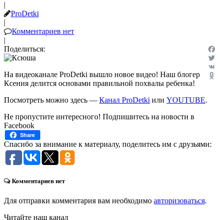
|
ProDetki
|
Комментариев нет
|
Поделиться:
Fac
Twit
На видеоканале ProDetki вышло новое видео! Наш блогер
VK
Ксения делится основами правильной похвалы ребенка!
Odn
Посмотреть можно здесь —
Канал ProDetki
или
YOUTUBE
.
Не пропустите интересного! Подпишитесь на новости в
Facebook
Share
Спасибо за внимание к материалу, поделитесь им с друзьями:
Комментариев нет
Для отправки комментария вам необходимо
авторизоваться
.
Читайте наш канал