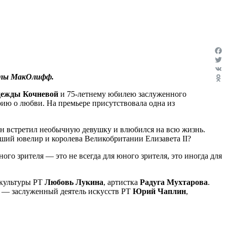
Fac
Twit
колы МакОлифф.
VK
Odn
ежды Кочневой
и 75-летнему юбилею заслуженного
ию о любви. На премьере присутствовала одна из
 он встретил необычную девушку и влюбился на всю жизнь.
вший ювелир и королева Великобритании Елизавета II?
юного зрителя — это не всегда для юного зрителя, это иногда для
 культуры РТ
Любовь Лукина
, артистка
Радуга Мухтарова
.
 — заслуженный деятель искусств РТ
Юрий Чаплин
,