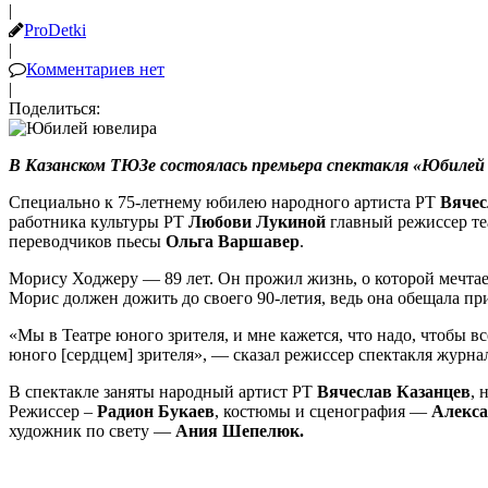
|
ProDetki
|
Комментариев нет
|
Поделиться:
В Казанском ТЮЗе состоялась премьера спектакля «Юбилей
Специально к 75-летнему юбилею народного артиста РТ
Вячес
работника культуры РТ
Любови Лукиной
главный режиссер т
переводчиков пьесы
Ольга Варшавер
.
Морису Ходжеру — 89 лет. Он прожил жизнь, о которой мечтае
Морис должен дожить до своего 90-летия, ведь она обещала пр
«Мы в Театре юного зрителя, и мне кажется, что надо, чтобы всё
юного [сердцем] зрителя», — сказал режиссер спектакля журна
В спектакле заняты народный артист РТ
Вячеслав Казанцев
, 
Режиссер –
Радион Букаев
, костюмы и сценография —
Алекса
художник по свету —
Ания Шепелюк.