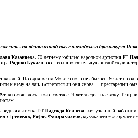
 ювелира» по одноименной пьесе английского драматурга Ни
лава Казанцева
, 70-летнему юбилею народной артистки РТ
Над
еатра
Радион Букаев
рассказал пронзительную английскую истор
т каждый. Но одна мечта Мориса пока не сбылась. 60 лет назад
ийти к нему на чай. Встретятся ли они снова — престарелый бы
-таки оставалось что-то светлое. Я хотел сделать сказку. Театр 
листам.
народная артистка РТ
Надежда Кочнева
, заслуженный работник
ндр Греньков
,
Рафис Файзрахманов
, музыкальное оформление