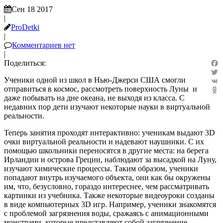
Сен 18 2017
|
ProDetki
|
Комментариев нет
|
Поделиться:
Fac
Ученики одной из школ в Нью-Джерси США смогли
Twit
отправиться в космос, рассмотреть поверхность Луны и
VK
даже побывать на дне океана, не выходя из класса. С
Odn
недавних пор дети изучают некоторые науки в виртуальной
реальности.
Теперь занятия проходят интерактивно: ученикам выдают 3D
очки виртуальной реальности и надевают наушники. С их
помощью школьники переносятся в другие места: на берега
Ирландии и острова Греции, наблюдают за высадкой на Луну,
изучают химические процессы. Таким образом, ученики
попадают внутрь изучаемого объекта, они как бы окружены
им, что, безусловно, гораздо интереснее, чем рассматривать
картинки из учебника. Также некоторые видеоуроки созданы
в виде компьютерных 3D игр. Например, ученики знакомятся
с проблемой загрязнения воды, сражаясь с анимационными
монстрами, которые представляют собой загрязнение.