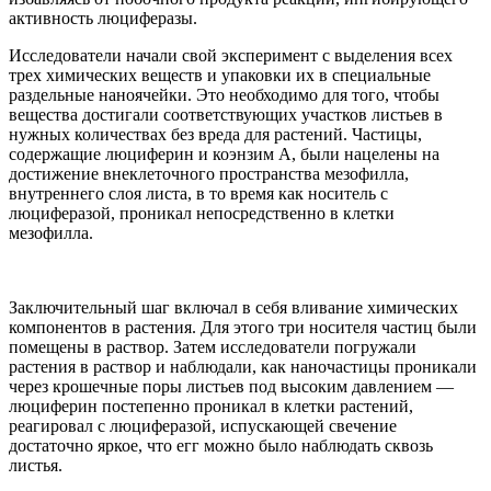
активность люциферазы.
Исследователи начали свой эксперимент с выделения всех
трех химических веществ и упаковки их в специальные
раздельные наноячейки. Это необходимо для того, чтобы
вещества достигали соответствующих участков листьев в
нужных количествах без вреда для растений. Частицы,
содержащие люциферин и коэнзим А, были нацелены на
достижение внеклеточного пространства мезофилла,
внутреннего слоя листа, в то время как носитель с
люциферазой, проникал непосредственно в клетки
мезофилла.
Заключительный шаг включал в себя вливание химических
компонентов в растения. Для этого три носителя частиц были
помещены в раствор. Затем исследователи погружали
растения в раствор и наблюдали, как наночастицы проникали
через крошечные поры листьев под высоким давлением —
люциферин постепенно проникал в клетки растений,
реагировал с люциферазой, испускающей свечение
достаточно яркое, что егг можно было наблюдать сквозь
листья.