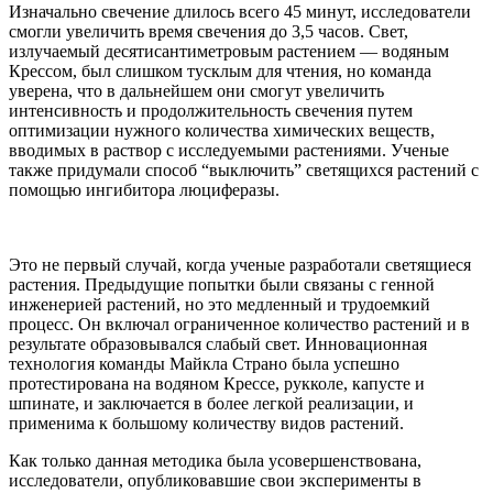
Изначально свечение длилось всего 45 минут, исследователи
смогли увеличить время свечения до 3,5 часов. Свет,
излучаемый десятисантиметровым растением — водяным
Крессом, был слишком тусклым для чтения, но команда
уверена, что в дальнейшем они смогут увеличить
интенсивность и продолжительность свечения путем
оптимизации нужного количества химических веществ,
вводимых в раствор с исследуемыми растениями. Ученые
также придумали способ “выключить” светящихся растений с
помощью ингибитора люциферазы.
Это не первый случай, когда ученые разработали светящиеся
растения. Предыдущие попытки были связаны с генной
инженерией растений, но это медленный и трудоемкий
процесс. Он включал ограниченное количество растений и в
результате образовывался слабый свет. Инновационная
технология команды Майкла Страно была успешно
протестирована на водяном Крессе, рукколе, капусте и
шпинате, и заключается в более легкой реализации, и
применима к большому количеству видов растений.
Как только данная методика была усовершенствована,
исследователи, опубликовавшие свои эксперименты в