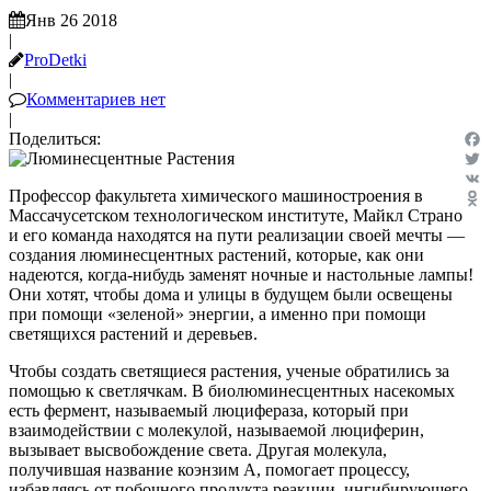
Янв 26 2018
|
ProDetki
|
Комментариев нет
|
Поделиться:
Fac
Twit
Профессор факультета химического машиностроения в
VK
Массачусетском технологическом институте, Майкл Страно
Odn
и его команда находятся на пути реализации своей мечты —
создания люминесцентных растений, которые, как они
надеются, когда-нибудь заменят ночные и настольные лампы!
Они хотят, чтобы дома и улицы в будущем были освещены
при помощи «зеленой» энергии, а именно при помощи
светящихся растений и деревьев.
Чтобы создать светящиеся растения, ученые обратились за
помощью к светлячкам. В биолюминесцентных насекомых
есть фермент, называемый люцифераза, который при
взаимодействии с молекулой, называемой люциферин,
вызывает высвобождение света. Другая молекула,
получившая название коэнзим А, помогает процессу,
избавляясь от побочного продукта реакции, ингибирующего