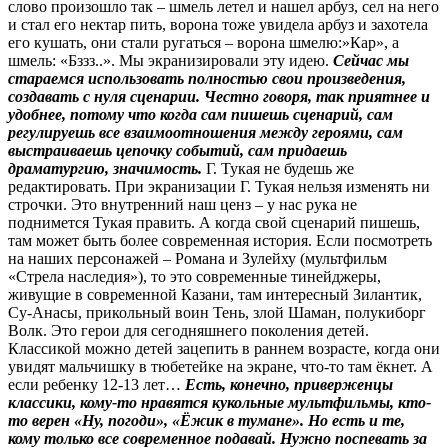
слово произошло так – шмель летел и нашел арбуз, сел на него
и стал его нектар пить, ворона тоже увидела арбуз и захотела
его кушать, они стали ругаться – ворона шмелю:»Кар», а
шмель: «Бззз..». Мы экранизировали эту идею.
Сейчас мы
стараемся использовать полностью свои произведения,
создавать с нуля сценарии. Честно говоря, так приятнее и
удобнее, потому что когда сам пишешь сценарий, сам
регулируешь все взаимоотношения между героями, сам
выстраиваешь цепочку событий, сам придаешь
драматургию, значимость.
Г. Тукая не будешь же
редактировать. При экранизации Г. Тукая нельзя изменять ни
строчки. Это внутренний наш ценз – у нас рука не
поднимется Тукая править. А когда свой сценарий пишешь,
там может быть более современная история. Если посмотреть
на наших персонажей – Романа и Зулейху (мультфильм
«Стрела наследия»), то это современные тинейджеры,
живущие в современной Казани, там интересный Зилантик,
Су-Анасы, прикольный воин Тень, злой Шаман, полукиборг
Волк. Это герои для сегодняшнего поколения детей.
Классикой можно детей зацепить в раннем возрасте, когда они
увидят мальчишку в тюбетейке на экране, что-то там ёкнет. А
если ребенку 12-13 лет…
Есть, конечно, приверженцы
классики, кому-то нравятся кукольные мультфильмы, кто-
то верен «Ну, погоди», «Ёжик в тумане». Но есть и те,
кому только все современное подавай. Нужно поспевать за