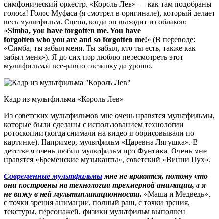
симфонический оркестр. «Король Лев» — как там подобраны
голоса! Голос Муфаса (я смотрел в оригинале), который делает
весь мультфильм. Сцена, когда он выходит из облаков:
«
Simba,
you have forgotten
me. You have
forgotten who you are and so forgotten me!
» (В переводе:
«Симба, ты забыл меня. Ты забыл, кто ты есть, также как
забыл меня»). Я до сих пор люблю пересмотреть этот
мультфильм,и все-равно слезинку да уроню.
Кадр из мультфильма «Король Лев»
Из советских мультфильмов мне очень нравятся мультфильмы,
которые были сделаны с использованием технологии
ротоскопии (когда снимали на видео и обрисовывали по
картинке). Например, мультфильм «Царевна Лягушка». В
детстве я очень любил мультфильм про Фунтика. Очень мне
нравятся «Бременские музыканты», советский «Винни Пух».
Современные мультфильмы
мне не нравятся, потому что
они построены на технологии трехмерной анимации, а я
не вижу в ней мультипликационности.
«Маша и Медведь»,
с точки зрения анимации, полный раш, с точки зрения,
текстуры, персонажей, физики мультфильм выполнен