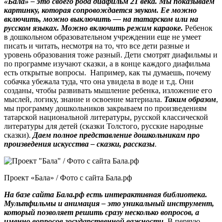
«Бала» – это своего рода диафильм 21 века. Мы показываем
картинку, которая сопровождается звуком. Ее можно
включить, можно выключить — на татарском или на
русском языках. Можно включить режим караоке.
Ребенок
в дошкольном образовательном учреждении еще не умеет
писать и читать, несмотря на то, что все дети разные и
уровень образования тоже разный. Дети смотрят диафильмы и
по программе изучают сказки, а в конце каждого диафильма
есть открытые вопросы. Например, как ты думаешь, почему
собачка убежала туда, что она увидела в воде и т.д. Они
созданы, чтобы развивать мышление ребенка, изложение его
мыслей, логику, знание и освоение материала.
Таким образом
,
мы программу дошкольников закрываем по произведениям
татарской национальной литературы, русской классической
литературы для детей (сказки Толстого, русские народные
сказки).
Даем полное представление дошкольникам про
произведения искусства – сказки, рассказы
.
Проект «Бала» / Фото с сайта Бала.рф
На базе сайта Бала.рф есть интерактивная библиотека.
Мультфильмы и анимация – это уникальный инструмент,
который позволяет решить сразу несколько вопросов, а
именно вопросов государственной важности.
В первую