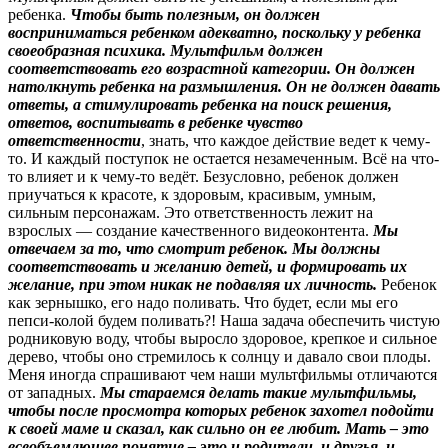
ребенка.
Чтобы быть полезным, он должен
восприниматься ребенком адекватно, поскольку у ребенка
своеобразная психика. Мультфильм должен
соответствовать его возрастной категории. Он должен
натолкнуть ребенка на размышления. Он не должен давать
ответы, а стимулировать ребенка на поиск решения,
ответов, воспитывать в ребенке чувство
ответственности
, знать, что каждое действие ведет к чему-
то. И каждый поступок не остается незамеченным. Всё на что-
то влияет и к чему-то ведёт. Безусловно, ребенок должен
приучаться к красоте, к здоровым, красивым, умным,
сильным персонажам. Это ответственность лежит на
взрослых — создание качественного видеоконтента.
Мы
отвечаем за то, что смотрит ребенок. Мы должны
соответствовать и желанию детей, и формировать их
желание, при этом никак не подавляя их личность.
Ребенок
как зернышко, его надо поливать. Что будет, если мы его
пепси-колой будем поливать?! Наша задача обеспечить чистую
родниковую воду, чтобы выросло здоровое, крепкое и сильное
дерево, чтобы оно стремилось к солнцу и давало свои плоды.
Меня иногда спрашивают чем наши мультфильмы отличаются
от западных.
Мы стараемся делать такие мультфильмы,
чтобы после просмотра которых ребенок захотел подойти
к своей маме и сказал, как сильно он ее любит.
Мать – это
всеобъемлющее понятие – это и родители, и друзья, и