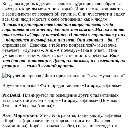
Когда выходишь к детям… ведь это аудитория своеобразная –
выходить к детям может не каждый. И дети тоже отличаются
в зависимости от возрастной группы. Они чувствуют и видят
все. Они люди и хотят к себе отношения как к людям.
Детская аудитория очень любит вопрос-ответ, когда
спрашивают их мнение, для них это важно. Мы им как-то
показывали «Стрелу наследия». И потом я спрашивал у них
– понравился мультфильм или нет.
Они кричали – да.
Я
спрашиваю: «Девочка, а тебе кто понравился?» и девочка
отвечает : «Зулейха». А я: «А почему?» Она в ответ: «Она
умная и все знает». Значит, какая ценность у ребенка!
Вот
это для нас мотивация. Дети, их отзывы, их замечания, их
реакция — самый лучший критик.
Вручение призов / Фото предоставлено «Татармультфильм»
ProDetki
:
Планируется ли освещение других талантливых
татарских писателей в мире «Татармультфильм» (Помимо Г.
Тукая и Абдуллы Алиша)?
Азат Маратович:
У нас есть работы, такие как мультфильм
«Карбыз» (произведение татарского писателя Фарселя
Зыятдинова). Карбыз означает арбуз, согласно легенде это