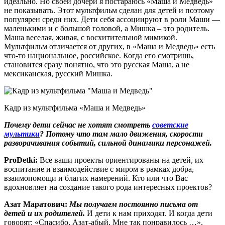
идеально. Но своей дочери я постараюсь «Маша и Медведь»
не показывать. Этот мультфильм сделан для детей и поэтому
популярен среди них. Дети себя ассоциируют в роли Маши —
маленькими и с большой головой, а Мишка – это родитель.
Маша веселая, живая, с восхитительной мимикой.
Мультфильм отличается от других, в «Маша и Медведь» есть
что-то национальное, российское. Когда его смотришь,
становится сразу понятно, что это русская Маша, а не
мексиканская, русский Мишка.
Кадр из мультфильма «Маша и Медведь»
Почему дети сейчас не хотят смотреть
советские
мультики
?
Потому что там мало движения, скорости
разворачивания событий, сильной динамики
персонажей.
ProDetki
:
Все ваши проекты ориентированы на детей, их
воспитание и взаимодействие с миром в рамках добра,
взаимопомощи и благих намерений. Кто или что Вас
вдохновляет на создание такого рода интересных проектов?
Азат Маратович:
Мы получаем постоянно письма от
детей и их родителей.
И дети к нам приходят. И когда дети
говорят: «Спасибо, Азат-абый. Мне так понравилось …».