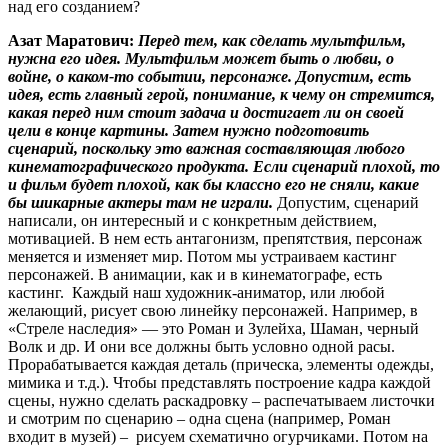
над его созданием?
Азат Маратович:
Перед тем, как сделать мультфильм,
нужна его идея. Мультфильм может быть о любви, о
войне, о каком-то событии, персонаже. Допустим, есть
идея, есть главный герой, понимание, к чему он стремится,
какая перед ним стоит задача и достигает ли он своей
цели в конце картины. Затем нужно подготовить
сценарий, поскольку это важная составляющая любого
кинематографического продукта. Если сценарий плохой, то
и фильм будет плохой, как бы классно его не сняли, какие
бы шикарные актеры там не играли.
Допустим, сценарий
написали, он интересный и с конкретным действием,
мотивацией. В нем есть антагонизм, препятствия, персонаж
меняется и изменяет мир. Потом мы устраиваем кастинг
персонажей. В анимации, как и в кинематографе, есть
кастинг. Каждый наш художник-аниматор, или любой
желающий, рисует свою линейку персонажей. Например, в
«Стреле наследия» — это Роман и Зулейха, Шаман, черный
Волк и др. И они все должны быть условно одной расы.
Прорабатывается каждая деталь (прическа, элементы одежды,
мимика и т.д.). Чтобы представлять построение кадра каждой
сцены, нужно сделать раскадровку – распечатываем листочки
и смотрим по сценарию – одна сцена (например, Роман
входит в музей) – рисуем схематично огурчиками. Потом на