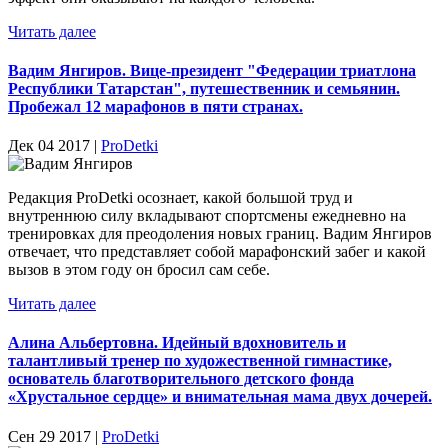
Читать далее
Вадим Янгиров. Вице-президент "Федерации триатлона
Республики Татарстан", путешественник и семьянин.
Пробежал 12 марафонов в пяти странах.
Дек 04 2017 |
ProDetki
Редакция ProDetki осознает, какой большой труд и
внутреннюю силу вкладывают спортсмены ежедневно на
тренировках для преодоления новых границ. Вадим Янгиров
отвечает, что представляет собой марафонский забег и какой
вызов в этом году он бросил сам себе.
Читать далее
Алина Альбертовна. Идейный вдохновитель и
талантливый тренер по художественной гимнастике,
основатель благотворительного детского фонда
«Хрустальное сердце» и внимательная мама двух дочерей.
Сен 29 2017 |
ProDetki