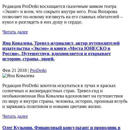
Редакция ProDetki восхищается сказочным замком театра
«Экият» и всем, что сокрыто внутри него. Роза Яппарова
позволяет по-новому взглянуть на его главных обитателей –
кукол и разглядеть в них душу и сердце.
Читать далее
Яна Ковалева. Тревел-журналист, автор путеводителей
издательства «Эксмо» и книги «Места ЮНЕСКО в
России». Путешествуя, вдохновляется и открывает
историю, страны, людей.
Фев 21 2018 |
ProDetki
Редакция ProDetki захотела искупаться в лучах и красках
солнечных и жизнерадостных стран. Тревел-гид и
необыкновенная Яна Ковалева вдохновляет на путешествия
по миру и внутри страны, человека, истории, проникая вглубь
и заряжаясь позитивом и новыми цветами жизни.
Читать далее
Олег Кузьмин. Финансовый консультант и проводник в