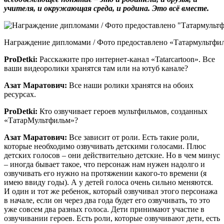
учителя, и окружающая среда, и родина. Это всё вместе.
Награждение дипломами / Фото предоставлено «Татармультфи
ProDetki
:
Расскажите про интернет-канал «Tatarcartoon». Все
ваши видеоролики хранятся там или на ютуб канале?
Азат Маратович:
Все наши ролики хранятся на обоих
ресурсах.
ProDetki
:
Кто озвучивает героев мультфильмов, созданных
«ТатарМультфильм»?
Азат Маратович:
Все зависит от роли. Есть такие роли,
которые необходимо озвучивать детскими голосами. Плюс
детских голосов – они действительно детские. Но в чем минус
– иногда бывает такое, что персонаж нам нужен надолго и
озвучивать его нужно на протяжении какого-то времени (я
имею ввиду годы). А у детей голоса очень сильно меняются.
И один и тот же ребенок, который озвучивал этого персонажа
в начале, если он через два года будет его озвучивать, то это
уже совсем два разных голоса. Дети принимают участие в
озвучивании героев. Есть роли, которые озвучивают дети, есть