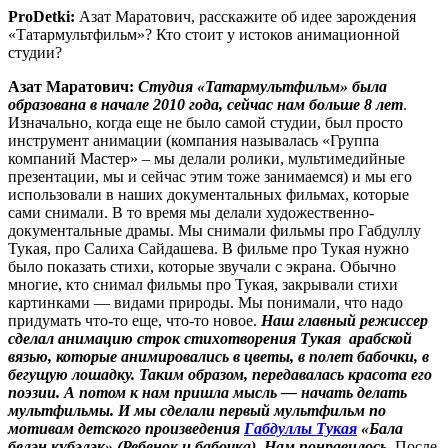
ProDetki
:
Азат Маратович, расскажите об идее зарождения
«Татармультфильм»? Кто стоит у истоков анимационной
студии?
Азат Маратович:
Студия «Татармультфильм» была
образована в начале 2010 года, сейчас нам больше 8 лет
.
Изначально, когда еще не было самой студии, был просто
инструмент анимации (компания называлась «Группа
компаний Мастер» – мы делали ролики, мультимедийные
презентации, мы и сейчас этим тоже занимаемся) и мы его
использовали в наших документальных фильмах, которые
сами снимали. В то время мы делали художественно-
документальные драмы. Мы снимали фильмы про Габдуллу
Тукая, про Салиха Сайдашева. В фильме про Тукая нужно
было показать стихи, которые звучали с экрана. Обычно
многие, кто снимал фильмы про Тукая, закрывали стихи
картинками — видами природы. Мы понимали, что надо
придумать что-то еще, что-то новое.
Наш главный режиссер
сделал анимацию строк стихотворения Тукая арабской
вязью, которые анимировались в цветы, в полет бабочки, в
бегущую лошадку. Таким образом, передавалась красота его
поэзии. А потом к нам пришла мысль — начать делать
мультфильмы. И мы сделали первый мультфильм по
мотивам детского произведения
Габдуллы Тукая
«
Бала
белән күбәләк
» (Ребенок и бабочка). Нам понравилось.
После