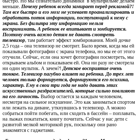
быстро. Но мы сознательно динамики в мультфильме делаем
меньше.
Почему ребенок всегда замирает перед рекламой?!
Там все быстро и его мозг не успевает проанализировать и
обработать поток информации, поступающий к нему с
экрана. Без фильтра эту информацию нельзя
воспринимать. А ребенок ее впитывает и зомбируется.
Поэтому очень важно детям не давать смотреть
телевизор
, там работает эффект зомбирования. Моей дочке
2,5 года – она телевизор не смотрит. Было время, когда мы ей
показывали фотографии с экрана телефона, но мы ее от этого
отучили. Сейчас, если она хочет фотографии посмотреть, мы
открываем альбом и показываем ей. Она ни разу не смотрела
ни один мультик. А зачем?!
Детское восприятие очень
тонкое. Телевизор пагубно влияет на ребенка. До трех лет
человек только формируется, формируются его психика,
характер. Ему в свои три года не надо давать этих
искусственных раздражителей, которые сильно повлияют
на его личность.
Выбор остается за каждым человеком,
несмотря на сильное искушение. Это как заниматься спортом
или лежать на диване, уткнувшись в телевизор. А можно
собраться пойти побегать, или сходить в бассейн – поплавать,
на лыжах покататься, книгу почитать. Сейчас у нас дети с
развитой мелкой моторикой рук, поскольку они рано
знакомятся с гаджетами.