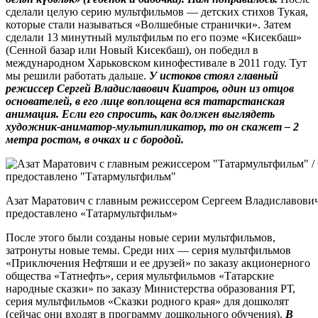
сделали целую серию мультфильмов — детских стихов Тукая,
которые стали называться «Волшебные странички». Затем
сделали 13 минутный мультфильм по его поэме «Кисекбаш»
(Сенной базар или Новый Кисекбаш), он победил в
международном Харьковском кинофестивале в 2011 году. Тут
мы решили работать дальше.
У истоков стоял главный
режиссер Сергей Владиславович Киатров, один из отцов
основателей, в его лице воплощена вся татарстанская
анимация.
Если его спросить, как должен выглядеть
художник-аниматор-мультипликатор, то он скажет – 2
метра ростом, в очках и с бородой.
Азат Маратович с главным режиссером Сергеем Владиславович
предоставлено «Татармультфильм»
После этого были созданы новые серии мультфильмов,
затронуты новые темы. Среди них — серия мультфильмов
«Приключения Нефтяши и ее друзей» по заказу акционерного
общества «Татнефть», серия мультфильмов «Татарские
народные сказки» по заказу Министерства образования РТ,
серия мультфильмов «Сказки родного края» для дошколят
(сейчас они входят в программу дошкольного обучения).
В