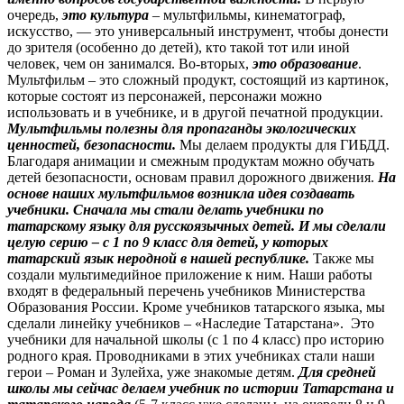
очередь,
это культура
– мультфильмы, кинематограф,
искусство, — это универсальный инструмент, чтобы донести
до зрителя (особенно до детей), кто такой тот или иной
человек, чем он занимался. Во-вторых,
это образование
.
Мультфильм – это сложный продукт, состоящий из картинок,
которые состоят из персонажей, персонажи можно
использовать и в учебнике, и в другой печатной продукции.
Мультфильмы полезны для пропаганды экологических
ценностей, безопасности.
Мы делаем продукты для ГИБДД.
Благодаря анимации и смежным продуктам можно обучать
детей безопасности, основам правил дорожного движения.
На
основе наших мультфильмов возникла идея создавать
учебники. Сначала мы стали делать учебники по
татарскому языку для русскоязычных детей. И мы сделали
целую серию – с 1 по 9 класс для детей, у которых
татарский язык неродной в нашей республике.
Также мы
создали мультимедийное приложение к ним. Наши работы
входят в федеральный перечень учебников Министерства
Образования России. Кроме учебников татарского языка, мы
сделали линейку учебников – «Наследие Татарстана». Это
учебники для начальной школы (с 1 по 4 класс) про историю
родного края. Проводниками в этих учебниках стали наши
герои – Роман и Зулейха, уже знакомые детям.
Для средней
школы мы сейчас делаем учебник по истории Татарстана и