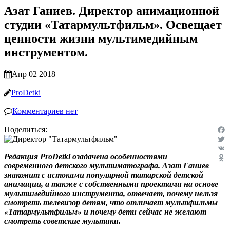
Азат Ганиев. Директор анимационной
студии «Татармультфильм». Освещает
ценности жизни мультимедийным
инструментом.
Апр 02 2018
|
ProDetki
|
Комментариев нет
|
Поделиться:
Fac
Twit
Редакция ProDetki озадачена особенностями
VK
современного детского мультиматографа. Азат Ганиев
Odn
знакомит с истоками популярной татарской детской
анимации, а также с
собственными проектами на основе
мультимедийного инструмента,
отвечает, почему нельзя
смотреть телевизор детям, что отличает мультфильмы
«Татармультфильм» и почему дети сейчас не желают
смотреть советские мультики.