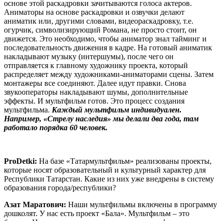
основе этой раскадровки зачитываются голоса актеров.
Аниматоры на основе раскадровки и озвучки делают
аниматик или, другими словами, видеораскадровку, т.е.
огурчик, символизирующий Романа, не просто стоит, он
движется. Это необходимо, чтобы аниматор знал тайминг и
последовательность движения в кадре. На готовый аниматик
накладывают музыку (интершумы), после чего он
отправляется к главному художнику проекта, который
распределяет между художниками-аниматорами сцены. Затем
монтажеры все соединяют. Далее идут правки. Снова
звукооператоры накладывают шумы, дополнительные
эффекты. И мультфильм готов. Это процесс создания
мультфильма.
Каждый мультфильм индивидуален.
Например, «Стрелу наследия» мы делали два года, там
работало порядка 60 человек.
ProDetki
:
На базе «Татармультфильм» реализованы проекты,
которые носят образовательный и культурный характер для
Республики Татарстан. Какие из них уже внедрены в систему
образования города/республики?
Азат Маратович:
Наши мультфильмы включены в программу
дошколят. У нас есть проект «Бала». Мультфильм – это