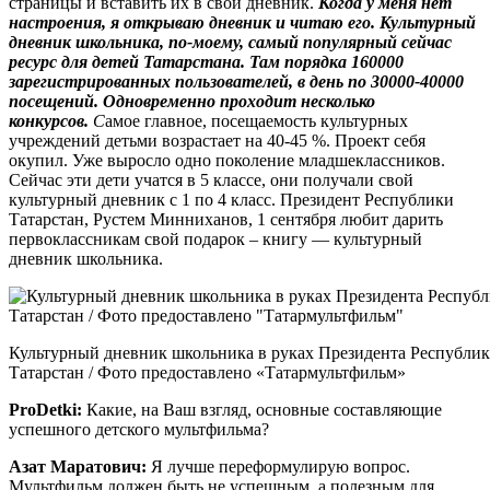
страницы и вставить их в свой дневник.
Когда у меня нет
настроения, я открываю дневник и читаю его.
Культурный
дневник школьника, по-моему, самый популярный сейчас
ресурс для детей Татарстана. Там порядка 160000
зарегистрированных пользователей, в день по 30000-40000
посещений. Одновременно проходит несколько
конкурсов.
С
амое главное, посещаемость культурных
учреждений детьми возрастает на 40-45 %. Проект себя
окупил. Уже выросло одно поколение младшеклассников.
Сейчас эти дети учатся в 5 классе, они получали свой
культурный дневник с 1 по 4 класс. Президент Республики
Татарстан, Рустем Минниханов, 1 сентября любит дарить
первоклассникам свой подарок – книгу — культурный
дневник школьника.
Культурный дневник школьника в руках Президента Республи
Татарстан / Фото предоставлено «Татармультфильм»
ProDetki
:
Какие, на Ваш взгляд, основные составляющие
успешного детского мультфильма?
Азат Маратович:
Я лучше переформулирую вопрос.
Мультфильм должен быть не успешным, а полезным для