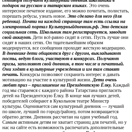
сентября получает культурный дневник школьника в
подарок на русском и татарском языках
. Это очень
интересное печатное издание, его можно почитать, полистать,
порешать ребусы, узнать новое.
Это сделано для него (для
ребенка)
.
Почти на каждой странице там есть ссылка на
электронный портал Культурныйдневник.рф. Это детская
социальная сеть. Школьник там регистрируется, заводит
свой аккаунт.
Дети всё-равно сидят в сетях. Пусть лучше они
сидят в наших сетях. Он тщательнейшим образом
модерируется, все сообщения проходят жесткую модерацию.
В дневнике
дети общаются друг с другом, выкладывают
посты, ведут блоги, участвуют в конкурсах. Получают
призы, заполняют свой дневник, в том числе и печатный.
Они ходят в культурные учреждения и им там ставят
печать.
Конкурсы позволяют сохранить интерес и давать
мотивацию на участие в культурной жизни.
Дети очень
любят приз – приглашение на Президентскую Ёлку.
Каждый
год мы стараемся с каждого района Татарстана пригласить
детей на Президентскую Ёлку. В конце мая лучших детей,
победителей собирают в Кукольном театре Министр
культуры. Оценивается сам культурный дневник — лучший
по школе, лучший по городу/району, потом возвращается
обратно детям. Дневник рассчитан на один учебный год.
Самым активным детям не хватает страниц для печатей, но у
нас на сайте есть возможность распечатать дополнительные