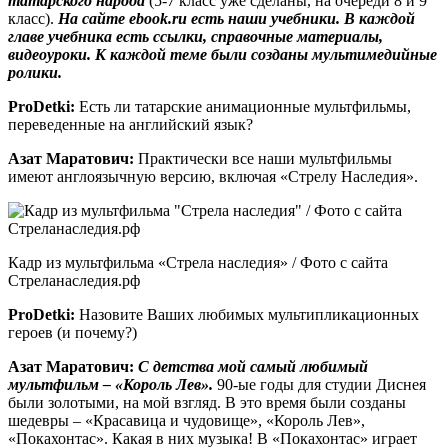
татарского народа
(5-7 класс уже сделаны, на очереди 8 и 9
класс).
На сайте ebook.ru есть наши учебники. В каждой
главе учебника есть ссылки, справочные материалы,
видеоуроки. К каждой теме были созданы мультимедийные
ролики.
ProDetki
:
Есть ли татарские анимационные мультфильмы,
переведенные на английский язык?
Азат Маратович:
Практически все наши мультфильмы
имеют англоязычную версию, включая «Стрелу Наследия».
Кадр из мультфильма «Стрела наследия» / Фото с сайта
Стреланаследия.рф
ProDetki
:
Назовите Ваших любимых мультипликационных
героев (и почему?)
Азат Маратович:
С детства мой самый любимый
мультфильм – «Король Лев».
90-ые годы для студии Диснея
были золотыми, на мой взгляд. В это время были созданы
шедевры – «Красавица и чудовище», «Король Лев»,
«Покахонтас». Какая в них музыка! В «Покахонтас» играет