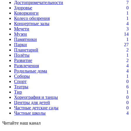
Достопримечательности
7
Здоровье
0
Коворкинги
1
Колесо обозрения
1
Концертные залы
4
Мечети
3
Музеи
14
Памятники
1
Парки
27
Планетарий
2
Полёты
1
Развитие
2
Развлечения
4
Родильные дома
4
Соборы
1
Спорт
0
Театры
6
Тир
1
Хореография и танцы
0
Центры для детей
0
Частные детские сады
0
Частные школы
4
Читайте наш канал