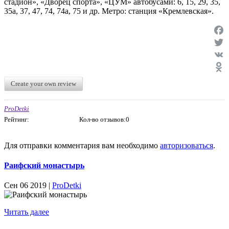
стадион», «Дворец спорта», «ЦУМ» автобусами: 6, 15, 29, 35,
35а, 37, 47, 74, 74а, 75 и др. Метро: станция «Кремлевская».
Face
Twit
VK
Odno
Create your own review
ProDetki
Рейтинг:
Кол-во отзывов:0
Для отправки комментария вам необходимо
авторизоваться
.
Раифский монастырь
Сен 06 2019 |
ProDetki
Читать далее