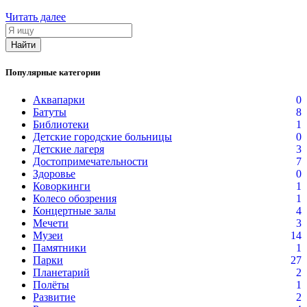
Читать далее
Я
ищу
Найти
Популярные категории
Аквапарки
0
Батуты
8
Библиотеки
1
Детские городские больницы
0
Детские лагеря
3
Достопримечательности
7
Здоровье
0
Коворкинги
1
Колесо обозрения
1
Концертные залы
4
Мечети
3
Музеи
14
Памятники
1
Парки
27
Планетарий
2
Полёты
1
Развитие
2