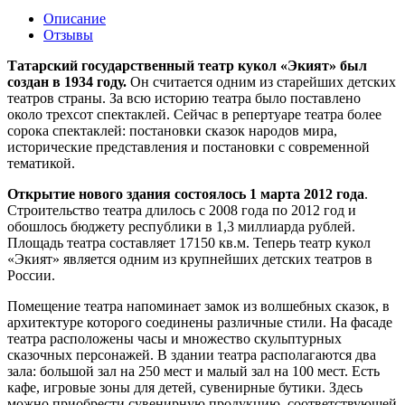
Odnoklassniki
Описание
Отзывы
Татарский государственный театр кукол «Экият» был
создан в 1934 году.
Он считается одним из старейших детских
театров страны. За всю историю театра было поставлено
около трехсот спектаклей. Сейчас в репертуаре театра более
сорока спектаклей: постановки сказок народов мира,
исторические представления и постановки с современной
тематикой.
Открытие нового здания состоялось 1 марта 2012 года
.
Строительство театра длилось с 2008 года по 2012 год и
обошлось бюджету республики в 1,3 миллиарда рублей.
Площадь театра составляет 17150 кв.м. Теперь театр кукол
«Экият» является одним из крупнейших детских театров в
России.
Помещение театра напоминает замок из волшебных сказок, в
архитектуре которого соединены различные стили. На фасаде
театра расположены часы и множество скульптурных
сказочных персонажей. В здании театра располагаются два
зала: большой зал на 250 мест и малый зал на 100 мест. Есть
кафе, игровые зоны для детей, сувенирные бутики. Здесь
можно приобрести сувенирную продукцию, соответствующей