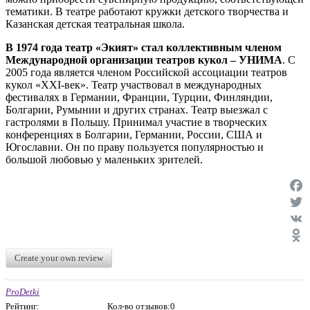
тематики. В театре работают кружки детского творчества и
Казанская детская театральная школа.
В 1974 года театр «Экият» стал коллективным членом
Международной организации театров кукол – УНИМА
. С
2005 года является членом Российской ассоциации театров
кукол «XXI-век». Театр участвовал в международных
фестивалях в Германии, Франции, Турции, Финляндии,
Болгарии, Румынии и других странах. Театр выезжал с
гастролями в Польшу. Принимал участие в творческих
конференциях в Болгарии, Германии, России, США и
Югославии. Он по праву пользуется популярностью и
большой любовью у маленьких зрителей.
Face
Twit
VK
Odno
Create your own review
ProDetki
Рейтинг:
Кол-во отзывов:0