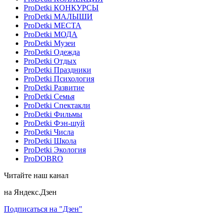
ProDetki КОНКУРСЫ
ProDetki МАЛЫШИ
ProDetki МЕСТА
ProDetki МОДА
ProDetki Музеи
ProDetki Одежда
ProDetki Отдых
ProDetki Праздники
ProDetki Психология
ProDetki Развитие
ProDetki Семья
ProDetki Спектакли
ProDetki Фильмы
ProDetki Фэн-шуй
ProDetki Числа
ProDetki Школа
ProDetki Экология
ProDOBRO
Читайте наш канал
на Яндекс.Дзен
Подписаться на "Дзен"