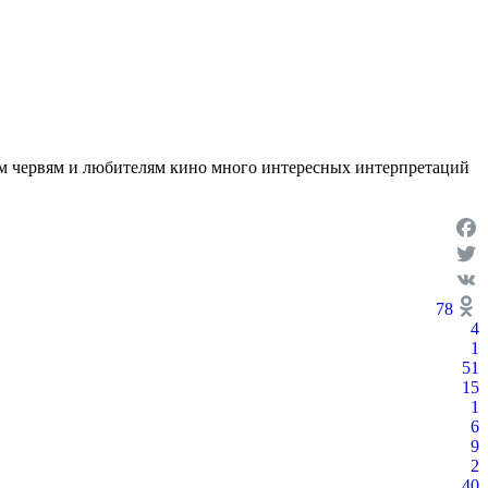
ым червям и любителям кино много интересных интерпретаций
Face
Twit
VK
78
4
Odno
1
51
15
1
6
9
2
40