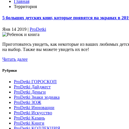
Главная
Территория
5 больших детских книг, которые появятся на экранах в 201
Янв 14 2019 |
ProDetki
Приготовьтесь увидеть, как некоторые из ваших любимых детс
на выбор. Также вы можете увидеть их все!
Читать далее
Рубрики
ProDetki ГОРОСКОП
ProDetki Дайджест
ProDetki Деньги
ProDetki Знаки зодиака
ProDetki ЗОЖ
ProDetki Инновации
ProDetki Искусство
ProDetki Казань
ProDetki Книги
ProDetki КОЛЛЕКЦИЯ