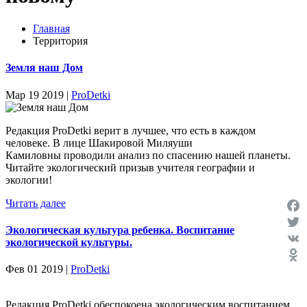
Главная
Территория
Земля наш Дом
Мар 19 2019 |
ProDetki
Редакция ProDetki верит в лучшее, что есть в каждом
человеке. В лице Шакировой Миляуши
Камиловны проводили анализ по спасению нашей планеты.
Читайте экологический призыв учителя географии и
экологии!
Читать далее
Face
Экологическая культура ребенка. Воспитание
Twit
экологической культуры.
VK
Фев 01 2019 |
ProDetki
Odno
Редакция ProDetki обеспокоена экологическим воспитанием