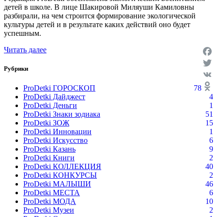
детей в школе. В лице Шакировой Миляуши Камиловны
разбирали, на чем строится формирование экологической
культуры детей и в результате каких действий оно будет
успешным.
Читать далее
Face
Рубрики
Twit
VK
ProDetki ГОРОСКОП
78
ProDetki Дайджест
4
Odno
ProDetki Деньги
1
ProDetki Знаки зодиака
51
ProDetki ЗОЖ
15
ProDetki Инновации
1
ProDetki Искусство
6
ProDetki Казань
9
ProDetki Книги
2
ProDetki КОЛЛЕКЦИЯ
40
ProDetki КОНКУРСЫ
2
ProDetki МАЛЫШИ
46
ProDetki МЕСТА
6
ProDetki МОДА
10
ProDetki Музеи
2