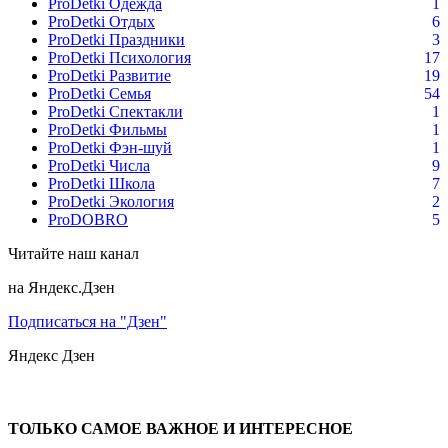
ProDetki Одежда
1
ProDetki Отдых
6
ProDetki Праздники
3
ProDetki Психология
17
ProDetki Развитие
19
ProDetki Семья
54
ProDetki Спектакли
1
ProDetki Фильмы
1
ProDetki Фэн-шуй
1
ProDetki Числа
9
ProDetki Школа
7
ProDetki Экология
2
ProDOBRO
5
Читайте наш канал
на Яндекс.Дзен
Подписаться на "Дзен"
Яндекс
Дзен
ТОЛЬКО САМОЕ ВАЖНОЕ И ИНТЕРЕСНОЕ