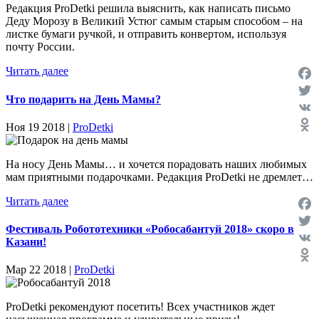
Редакция ProDetki решила выяснить, как написать письмо
Деду Морозу в Великий Устюг самым старым способом – на
листке бумаги ручкой, и отправить конвертом, используя
почту России.
Читать далее
Face
Что подарить на День Мамы?
Twit
VK
Ноя 19 2018 |
ProDetki
Odno
На носу День Мамы… и хочется порадовать наших любимых
мам приятными подарочками. Редакция ProDetki не дремлет…
Читать далее
Face
Фестиваль Робототехники «Робосабантуй 2018» скоро в
Twit
Казани!
VK
Мар 22 2018 |
ProDetki
Odno
ProDetki рекомендуют посетить! Всех участников ждет