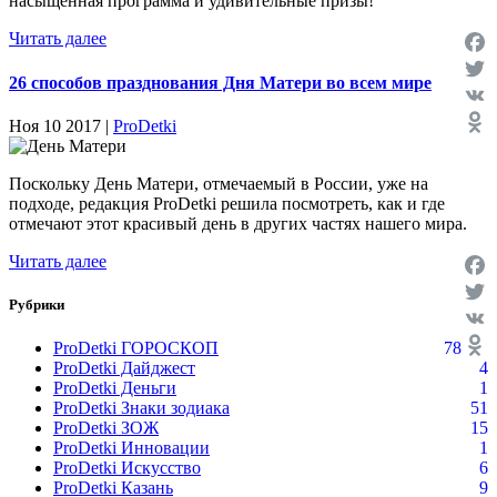
насыщенная программа и удивительные призы!
Читать далее
Face
26 способов празднования Дня Матери во всем мире
Twit
VK
Ноя 10 2017 |
ProDetki
Odno
Поскольку День Матери, отмечаемый в России, уже на
подходе, редакция ProDetki решила посмотреть, как и где
отмечают этот красивый день в других частях нашего мира.
Читать далее
Face
Рубрики
Twit
VK
ProDetki ГОРОСКОП
78
ProDetki Дайджест
4
Odno
ProDetki Деньги
1
ProDetki Знаки зодиака
51
ProDetki ЗОЖ
15
ProDetki Инновации
1
ProDetki Искусство
6
ProDetki Казань
9