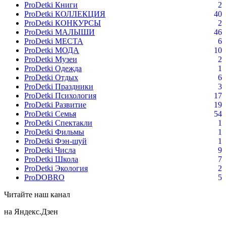
ProDetki Книги
2
ProDetki КОЛЛЕКЦИЯ
40
ProDetki КОНКУРСЫ
2
ProDetki МАЛЫШИ
46
ProDetki МЕСТА
6
ProDetki МОДА
10
ProDetki Музеи
2
ProDetki Одежда
1
ProDetki Отдых
6
ProDetki Праздники
3
ProDetki Психология
17
ProDetki Развитие
19
ProDetki Семья
54
ProDetki Спектакли
1
ProDetki Фильмы
1
ProDetki Фэн-шуй
1
ProDetki Числа
9
ProDetki Школа
7
ProDetki Экология
2
ProDOBRO
5
Читайте наш канал
на Яндекс.Дзен