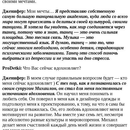
своими мечтами.
Дженифер:
Мои мечты…
Я представляю собственную
самую большую танцевальную академию, куда люди со всего
мира могут приезжать и делиться своей культурой, своими
танцами. Я хотела бы увидеть, как мир соединяется через
танец, потому что я знаю, танец — это очень сильная
площадка. Это тесная связь. Музыка — это
могущественный язык. Я думаю, танец – это то, что
сейчас многим необходимо, особенно детям, страдающим
психическими заболеваниями. Танец-это способ помочь
выбраться из депрессии и не упасть на дно стресса.
ProDetki
:
Что Вас сейчас вдохновляет?
Дженифер:
В моем случае правильным вопросом будет — кто
меня сейчас вдохновляет )
С тех пор, как я познакомилась со
своим супругом Михаилом, он стал для меня постоянным
источником вдохновения.
Он научил меня понимать и
любить себя. Он поверил в меня как в дизайнера одежды и
подтолкнул меня к проектированию, к тому, на что я сама бы
никогда не отважилась. Он, его любовь вдохновляют меня и
мотивируют на развитие. Мы вместе уже семь лет, несмотря
на абсолютно разные культуры и мировоззрения. Михаил
делает меня счастливой каждый день моей жизни и совершает