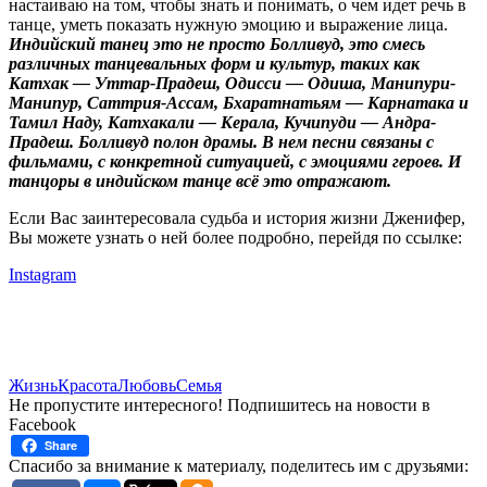
настаиваю на том, чтобы знать и понимать, о чем идет речь в
танце, уметь показать нужную эмоцию и выражение лица.
Индийский танец это не просто Болливуд, это смесь
различных танцевальных форм и культур, таких как
Катхак — Уттар-Прадеш, Одисси — Одиша, Манипури-
Манипур, Саттрия-Ассам, Бхаратнатьям — Карнатака и
Тамил Наду, Катхакали — Керала, Кучипуди — Андра-
Прадеш. Болливуд полон драмы. В нем песни связаны с
фильмами, с конкретной ситуацией, с эмоциями героев. И
танцоры в индийском танце всё это отражают.
Если Вас заинтересовала судьба и история жизни Дженифер,
Вы можете узнать о ней более подробно, перейдя по ссылке:
Instagram
Жизнь
Красота
Любовь
Семья
Не пропустите интересного! Подпишитесь на новости в
Facebook
Share
Спасибо за внимание к материалу, поделитесь им с друзьями: