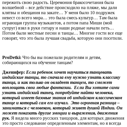
пережить свою радость. Церемония бракосочетания была
волшебной – все действие происходило на пляже, мы дали
клятвы и обещания на закате… У меня было 10 подружек
невест со всего мира… это была смесь культур… Там была
играющая группа музыкантов, а потом папа Миши (мой
супруг) взял в руки гитару и наши родные начали петь…
Потом были местные песни и танцы… Многие гости все еще
говорят, что это была лучшая свадьба, которую они посетили.
ProDetki
:
Что бы вы пожелали родителям и детям,
собирающихся на обучение танцам?
Дженифер:
Если ребенок хочет научиться танцевать
индийские танцы, то сначала ему нужно узнать классику
танца, и как только он овладеет танцем, то сможет
воплощать свои любые фантазии.
Если Вы хотите сами
узнать индийский танец, попробуйте найти человека,
который имеет базовые знания об индийском классическом
танце и который сам его изучал. Это огромная разница –
заниматься с человеком, который живет душой Индии. Он
может показать другие эмоции и выражения, движения
рук.
Я видела много русских танцоров, для которых движения
это просто следование определенным элементам, но я всегда