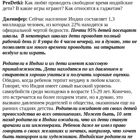
ProDetki
:
Как любят проводить свободное время индийские
дети? В какие игры играют? Как относятся к гаджетам?
Дженифер:
Сейчас население Индии составляет 1,3
миллиарда человек, из которых 22% находятся за
официальной чертой бедности.
Почти 95% детей посещают
школы. В некоторых школах дети проводят полный
рабочий день (с 8 утра до 4 часов вечера), но я думаю, это не
позволяет им много времени проводить на открытом
воздухе или играть.
Родители в Индии и их дети имеют классовую
принадлежность. Дети находятся по их давлением и
стараются хорошо учиться и получать хорошие оценки.
Обидно, когда ребенок терпит неудачу в любом классе.
Говорят, что Индия имеет самый высокий уровень
самоубийств среди молодежи в возрасте 15-29 лет. Конечно,
это встречается на более позднем этапе, но я думаю, это
вызвано давлением родителей и общества, оказанным еще на
ранних стадиях детства.
Родители ожидают от своих детей
превосходства во всех отношениях. Может быть, 10 лет
назад родители в Индии ожидали, что их дети станут
врачами или инженерами. Ребенок даже не имел право
говорить о своих желаниях и мечтах, например, что хочет
быть танцором или художником. Индийские родители не