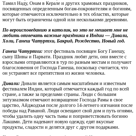
Тамил Наду, Онам в Керале и других храмовых праздников,
посвященных определенным богам-покровителям и богиням,
которые отмечаются исключительно в тех областях, которые
могут быть ограничены одной или несколькими деревнями.
По вероисповеданию я католик, но это не мешает мне не
любить отмечать важные праздники в Индии — Дивали,
Холи, Ганеш Чатуртхи, Бакрид, Рождество, Новый год.
Ганеш Чатуртхи:
этот фестиваль посвящен Богу Ганешу,
сыну Шивы и Парвати. Праздник любят дети, они вместе с
взрослыми отправляются в тур по разным местам и получают
благословения от Господа Ганеша, поскольку считается, что
он устраняет все препятствия из жизни человека.
Дивали:
Дивали является самым масштабным и известным
фестивалем Индии, который отмечается каждый год по всей
стране, а также за пределами страны. Люди с большим
энтузиазмом отмечают возвращение Господа Рамы в свое
царство, Айджодхья после долгого 14-летнего изгнания после
победы над Раваной. Люди освещают свой дом и путь огнями,
чтобы удалить одну часть тьмы и поприветствовать богиню
Лакшми. Дети надевают новую одежду, едят вкусные
продукты, сладости и делятся друг с другом подарками.