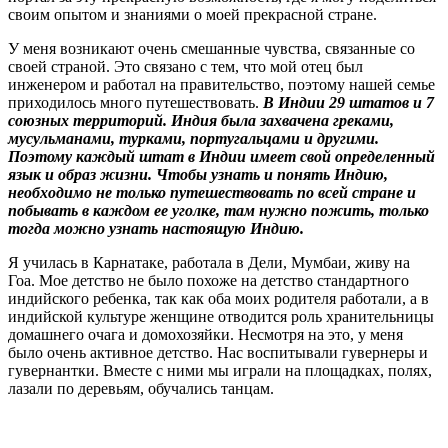
своим опытом и знаниями о моей прекрасной стране.
У меня возникают очень смешанные чувства, связанные со
своей страной. Это связано с тем, что мой отец был
инженером и работал на правительство, поэтому нашей семье
приходилось много путешествовать.
В Индии 29 штатов и 7
союзных территорий. Индия была захвачена греками,
мусульманами, турками, португальцами и другими.
Поэтому каждый штат в Индии имеет свой определенный
язык и образ жизни.
Чтобы узнать и понять Индию,
необходимо не только путешествовать по всей стране и
побывать в каждом ее уголке, там нужно пожить, только
тогда можно узнать настоящую Индию.
Я училась в Карнатаке, работала в Дели, Мумбаи, живу на
Гоа. Мое детство не было похоже на детство стандартного
индийского ребенка, так как оба моих родителя работали, а в
индийской культуре женщине отводится роль хранительницы
домашнего очага и домохозяйки. Несмотря на это, у меня
было очень активное детство. Нас воспитывали гувернеры и
гувернантки. Вместе с ними мы играли на площадках, полях,
лазали по деревьям, обучались танцам.