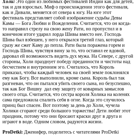
Холи:
Это один из любимых фестивалей Индии как для детей,
так и для взрослых. Миф о происхождении этого фестиваля,
как и Дивали, меняется от севера к югу. На юге этот
фестиваль представляет собой изображение судьбы Девы
Камы — Бога Любви и Вожделения. Считается, что он когда-
то направил стрелу на свою жену Рати, но пропустил и в
конечном итоге ударил лорда Шивы вместо нее. Господь
Шива был взбешен, у него открылся третий глаз, который
сразу же сжег Каму до пепла. Рати была поражена горем и
Господь Шива, чувствуя вину за то, что оставил ее вдовой,
даровал ей возможность видеть дух мужа. На Севере, с другой
стороны, Холи празднует победу преданности и чистоты над
бесчестием и внутренним эго. Считалось, что Король
приказал, чтобы каждый человек на своей земле поклонялся
ему как Богу. Все выполнили, кроме сына. Король был так
разгневан, что он пытался убить своего сына, но безуспешно,
так как Бог Вишну дал ему защиту от коварных замыслов
своего отца. Считается, что сестра короля Холика на коленях
сама предложила спалить себя в огне. Когда это случилось
принц был спасен. Вот поэтому за день до Холи, чучела
Холики сгорают среди большого торжества! Дети любят этот
праздник, потому что они бросают краски друг в друга и
играют в воде. Одним словом, радуются жизни.
ProDetki
:
Дженифер, поделитесь с читателями ProDetki