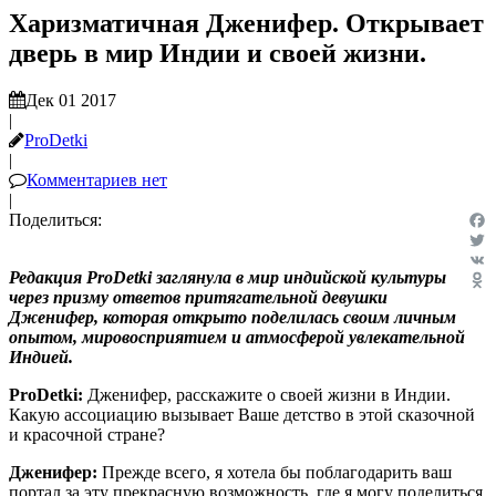
Харизматичная Дженифер. Открывает
дверь в мир Индии и своей жизни.
Дек 01 2017
|
ProDetki
|
Комментариев нет
|
Поделиться:
Fac
Twit
Редакция
ProDetki
заглянула в мир индийской культуры
VK
через призму ответов притягательной девушки
Odn
Дженифер, которая открыто поделилась своим личным
опытом, мировосприятием и атмосферой увлекательной
Индией.
ProDetki
:
Дженифер, расскажите о своей жизни в Индии.
Какую ассоциацию вызывает Ваше детство в этой сказочной
и красочной стране?
Дженифер:
Прежде всего, я хотела бы поблагодарить ваш
портал за эту прекрасную возможность, где я могу поделиться