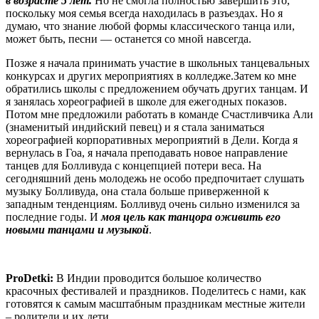
в возрасте 5 лет.
Но не смогла полностью завершить это,
поскольку моя семья всегда находилась в разъездах. Но я
думаю, что знание любой формы классического танца или,
может быть, песни — останется со мной навсегда.
Позже я начала принимать участие в школьных танцевальных
конкурсах и других мероприятиях в колледже.Затем ко мне
обратились школы с предложением обучать других танцам. И
я занялась хореографией в школе для ежегодных показов.
Потом мне предложили работать в команде Счастливчика Али
(знаменитый индийский певец) и я стала заниматься
хореографией корпоративных мероприятий в Дели. Когда я
вернулась в Гоа, я начала преподавать новое направление
танцев для Болливуда с концепцией потери веса. На
сегодняшний день молодежь не особо предпочитает слушать
музыку Болливуда, она стала больше приверженной к
западным тенденциям. Болливуд очень сильно изменился за
последние годы. И
моя цель как танцора оживить его
новыми танцами и музыкой
.
ProDetki
:
В Индии проводится большое количество
красочных фестивалей и праздников. Поделитесь с нами, как
готовятся к самым масштабным праздникам местные жители
– родители и их дети.