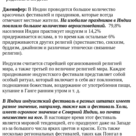
Дженифер:
В Индии проводится большое количество
красочных фестивалей и праздников, которые всегда
отмечают местные жители.
На изобилие праздников в Индии
повлияло большое количество вероисповеданий.
79,8%
населения Индии практикует индуизм и 14,2%
придерживается ислама, в то время как остальные 6%
придерживаются других религий (христианство, сикхизм,
буддизм, джайнизм и различные этнически связанные
религии).
Индуизм считается старейшей организованной религией
мира, а также третьей по величине религией мира. Каждое
празднование индуистского фестиваля представляет собой
особый ритуал, который включает в себя акт поклонения,
подношения божествам, воздержание от употребления пищи,
купание в Ганге ранним утром и т. д.
В Индии индуистский фестиваль в разных штатах имеет
разное значение, например, также как и фестиваль Холи,
имеет огромное значение в Северной Индии, но почти
неизвестен на юге.
В настоящее время этот фестиваль
является мировой тенденцией, его празднуют даже на Западе
из-за большого числа ярких цветов и красок. Есть также
несколько региональных фестивалей, таких как Понгал в