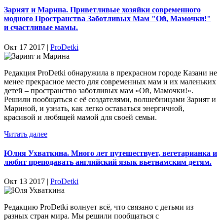
Зарият и Марина. Приветливые хозяйки современного
модного Пространства Заботливых Мам "Ой, Мамочки!"
и счастливые мамы.
Окт 17 2017 |
ProDetki
Редакция ProDetki обнаружила в прекрасном городе Казани не
менее прекрасное место для современных мам и их маленьких
детей – пространство заботливых мам «Ой, Мамочки!».
Решили пообщаться с её создателями, волшебницами Зарият и
Мариной, и узнать, как легко оставаться энергичной,
красивой и любящей мамой для своей семьи.
Читать далее
Юлия Ухваткина. Много лет путешествует, вегетарианка и
любит преподавать английский язык вьетнамским детям.
Окт 13 2017 |
ProDetki
Редакцию ProDetki волнует всё, что связано с детьми из
разных стран мира. Мы решили пообщаться с